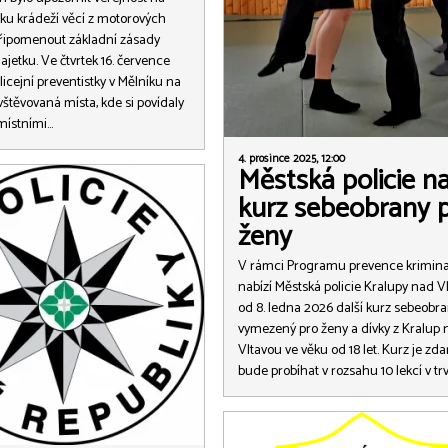
ku krádeží věcí z motorových
připomenout základní zásady
jetku. Ve čtvrtek 16. července
licejní preventistky v Mělníku na
vštěvovaná místa, kde si povídaly
 místními…
4. prosince 2025, 12:00
Městská policie na
kurz sebeobrany 
ženy
V rámci Programu prevence kriminal
nabízí Městská policie Kralupy nad V
od 8. ledna 2026 další kurz sebeobr
vymezený pro ženy a dívky z Kralup 
Vltavou ve věku od 18 let. Kurz je zd
bude probíhat v rozsahu 10 lekcí v trv