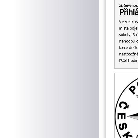
21. července,
Přihl
Ve Veltrus
místa odjel
soboty 18.
nehodou os
které došlo
neztotožněn
17:06 hodi