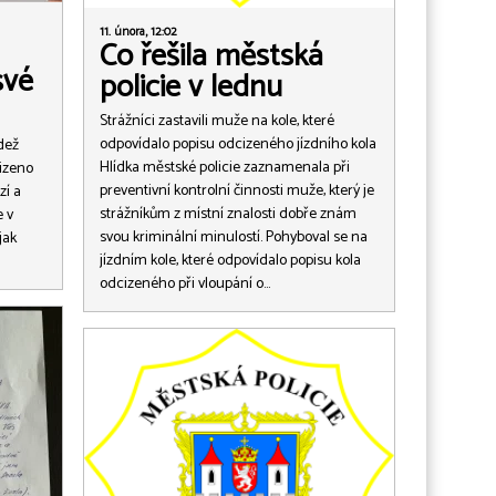
11. února, 12:02
Co řešila městská
své
policie v lednu
Strážníci zastavili muže na kole, které
odpovídalo popisu odcizeného jízdního kola
dež
Hlídka městské policie zaznamenala při
cizeno
preventivní kontrolní činnosti muže, který je
zí a
strážníkům z místní znalosti dobře znám
e v
svou kriminální minulostí. Pohyboval se na
jak
jízdním kole, které odpovídalo popisu kola
odcizeného při vloupání o…