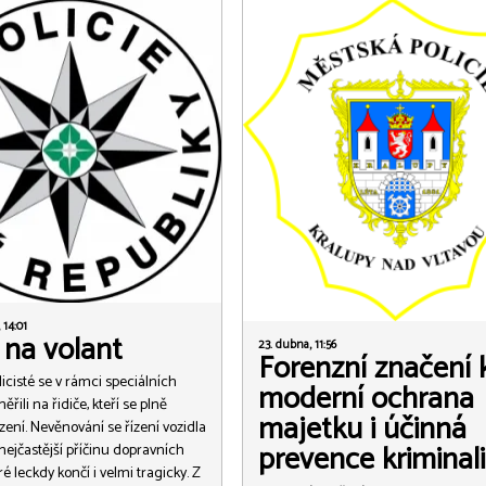
 14:01
 na volant
23. dubna, 11:56
Forenzní značení k
licisté se v rámci speciálních
moderní ochrana
ěřili na řidiče, kteří se plně
majetku i účinná
zení. Nevěnování se řízení vozidla
prevence kriminali
 nejčastější příčinu dopravních
é leckdy končí i velmi tragicky. Z