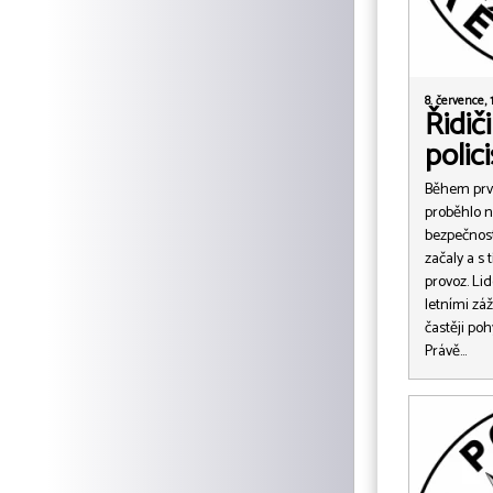
8. července, 
Řidič
polic
Během prv
proběhlo n
bezpečnost
začaly a s 
provoz. Lid
letními zá
častěji poh
Právě…