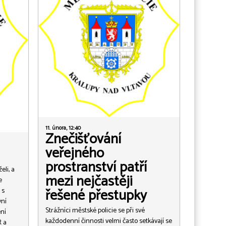
11. února, 12:40
Znečišťování
veřejného
prostranství patří
eli, a
mezi nejčastěji
e
řešené přestupky
 s
vní
Strážníci městské policie se při své
ní
každodenní činnosti velmi často setkávají se
R a