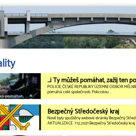
lity
...i Ty můžeš pomáhat, zažij ten po
POLICIE ČESKÉ REPUBLIKY ÚZEMNÍ ODBOR MĚLNÍK hle
pomáhá celé společnosti. Policistou …
Bezpečný Středočeský kraj
Nově byly spuštěny webové stránky Bezpečný Středo
AKTUALIZACE: 7.12.2021 Bezpečný Středočeský kra