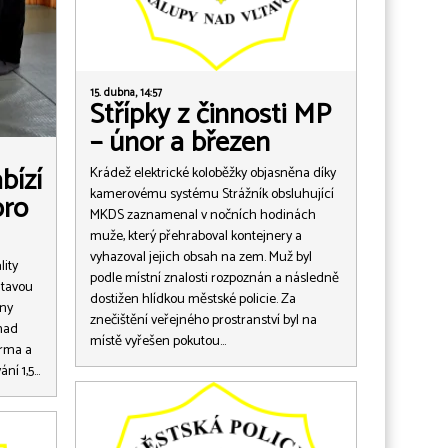
15. dubna, 14:57
Střípky z činnosti MP
– únor a březen
bízí
Krádež elektrické koloběžky objasněna díky
kamerovému systému Strážník obsluhující
pro
MKDS zaznamenal v nočních hodinách
muže, který přehraboval kontejnery a
vyhazoval jejich obsah na zem. Muž byl
ity
podle místní znalosti rozpoznán a následně
ltavou
dostižen hlídkou městské policie. Za
any
znečištění veřejného prostranství byl na
nad
místě vyřešen pokutou…
arma a
ání 1,5…