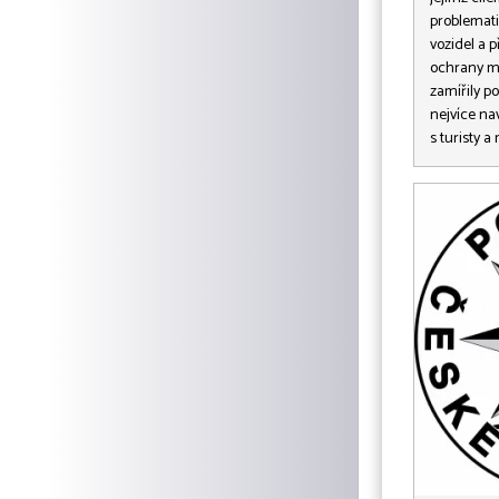
problemati
vozidel a 
ochrany ma
zamířily po
nejvíce na
s turisty a