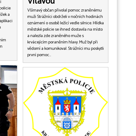
Vltavou
í
olicie
Všímavý občan přivolal pomoc zraněnému
ěžek a
muži Strážníci obdrželi v nočních hodinách
plikaci
oznámení o osobě ležící vedle silnice. Hlídka
m
městské policie se ihned dostavila na místo
a nalezla zde zraněného muže s
tním
krvácejícím poraněním hlavy. Muž byl při
em
vědomí a komunikoval. Strážníci mu poskytli
první pomoc…