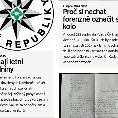
2. srpna 2024, 10:10
Proč si nechat
forenzně označit 
kolo
V roce 2023 evidovala Policie ČR krá
více než 5 000 kol. Kolik jich bylo od
již za I. čtvrtletí 2024, jak k nim dochá
další podrobnosti k tématu se dozvít
reportáži a článku na webu ČT Rady, 
10:40
ají letní
vhodně zabezpečit…
dniny
je téměř u konce, začíná čas
 dovolených Každoroční závěr
oku a nadcházející letní
přinášejí zvýšený pohyb osob i
našich silnicích. Lidé vyrážejí na
přesouvají se za odpočinkem a
více času venku. S…