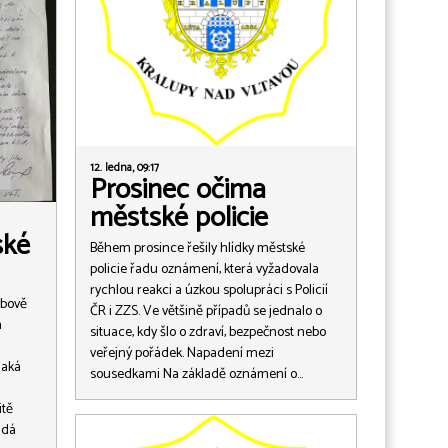
12. ledna, 09:17
Prosinec očima
městské policie
ské
Během prosince řešily hlídky městské
policie řadu oznámení, která vyžadovala
rychlou reakci a úzkou spolupráci s Policií
ubově
ČR i ZZS. Ve většině případů se jednalo o
m
situace, kdy šlo o zdraví, bezpečnost nebo
veřejný pořádek. Napadení mezi
jaká
sousedkami Na základě oznámení o…
itě
adá