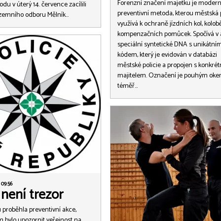
Forenzní značení majetku je modern
du v úterý 14. července zacílili
preventivní metoda, kterou městská p
Územního odboru Mělník…
využívá k ochraně jízdních kol, kolob
kompenzačních pomůcek. Spočívá v a
speciální syntetické DNA s unikátní
kódem, který je evidován v databázi
městské policie a propojen s konkré
majitelem. Označení je pouhým ok
téměř…
 09:56
není trezor
 proběhla preventivní akce,
em bylo upozornit veřejnost na