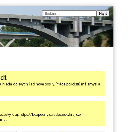
cit
dá do svých řad nové posily. Práce policistů má smysl a
český kraj. https://bezpecny.stredoceskykraj.cz/
j má…