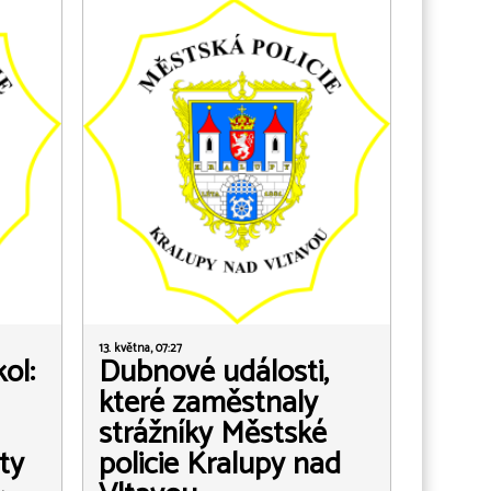
13. května, 07:27
Dubnové události,
ol:
které zaměstnaly
strážníky Městské
policie Kralupy nad
ty