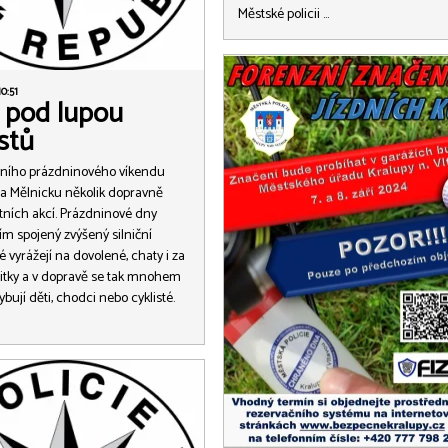
Městské policii …
10:51
i pod lupou
istů
ního prázdninového víkendu
a Mělnicku několik dopravně
ních akcí. Prázdninové dny
tím spojený zvýšený silniční
é vyrážejí na dovolené, chaty i za
žitky a v dopravě se tak mnohem
ybují děti, chodci nebo cyklisté.