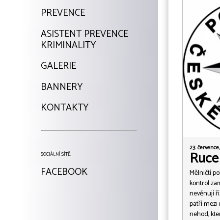
PREVENCE
ASISTENT PREVENCE
KRIMINALITY
GALERIE
BANNERY
KONTAKTY
23. července,
Ruce
SOCIÁLNÍ SÍTĚ:
FACEBOOK
Mělničtí po
kontrol zam
nevěnují ří
patří mezi
nehod, kter