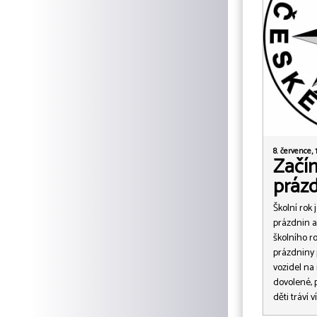
8. července, 
Začín
práz
Školní rok 
prázdnin a
školního r
prázdniny 
vozidel na 
dovolené, 
děti tráví 