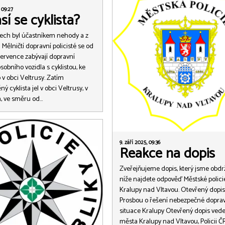
 09:27
ásí se cyklista?
ech byl účastníkem nehody a z
 Mělničtí dopravní policisté se od
 července zabývají dopravní
obního vozidla s cyklistou, ke
 v obci Veltrusy. Zatím
ý cyklista jel v obci Veltrusy, v
n, ve směru od…
9. září 2025, 09:36
Reakce na dopis
Zveřejňujeme dopis, který jsme obdrž
níže najdete odpověď Městské polici
Kralupy nad Vltavou. Otevřený dopis
Prosbou o řešení nebezpečné dopra
situace Kralupy Otevřený dopis vede
města Kralupy nad Vltavou, Policii Č