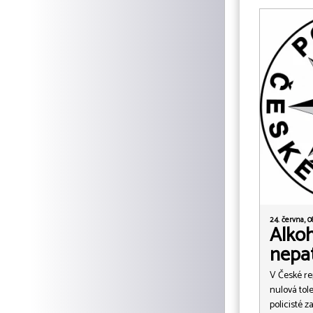
24. června, 0
Alkoh
nepat
V České rep
nulová tol
policisté z