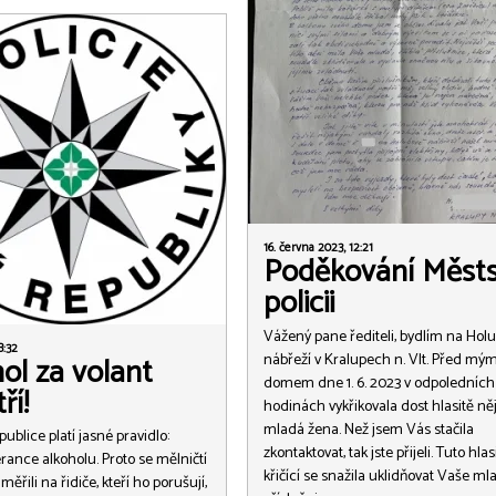
16. června 2023, 12:21
Poděkování Měst
policii
Vážený pane řediteli, bydlím na Hol
8:32
nábřeží v Kralupech n. Vlt. Před mý
ol za volant
domem dne 1. 6. 2023 v odpoledních
ří!
hodinách vykřikovala dost hlasitě ně
mladá žena. Než jsem Vás stačila
ublice platí jasné pravidlo:
zkontaktovat, tak jste přijeli. Tuto hlas
erance alkoholu. Proto se mělničtí
křičící se snažila uklidňovat Vaše ml
aměřili na řidiče, kteří ho porušují,