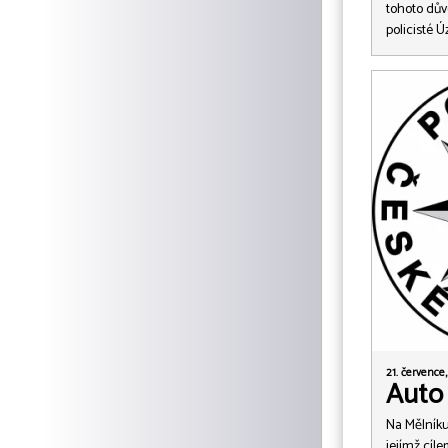
tohoto důvo
policisté 
21. července,
Auto 
Na Mělníku
jejímž cíl