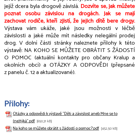
jejíž dcera byla drogově závislá.
D
ozvíte se, jak můžete
poznat osobu závislou na drogách. Jak se mají
zachovat rodiče, kteří zjistí, že jejich dítě bere drogy.
Výstava vám ukáže, jaké jsou možnosti v léčbě
závislosti a jaké může mít následky nelegální prodej
drog. V dolní části stránky naleznete přílohy k této
výstavě: NA KOHO SE MŮŽETE OBRÁTIT S ŽÁDOSTÍ
O POMOC (aktuální kontakty pro občany Kralup a
okolních obcí) a OTÁZKY A ODPOVĚDI (přepsané
z panelu č. 12 a aktualizované).
Přílohy:
Otázky a odpovědi k výstavě "Děti a závislost aneb Mne se to
(ne)týká".pdf
[650,31 kB]
Na koho se můžete obrátit s žádostí o pomoc?.pdf
[452,50 kB]