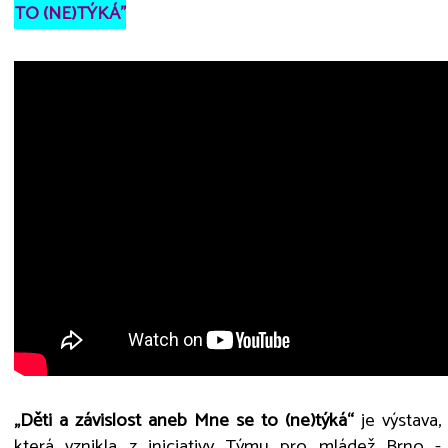
TO (NE)TÝKÁ"
„Děti a závislost aneb Mne se to (ne)týká“
je výstava,
která vznikla z iniciativy Týmu pro mládež Brno -