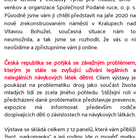
venkov a organizace Společnost Podané ruce, o. p. s.
Původně jsme vám ji chtěli představit na jaře 2020 na
nově zrekonstruovaném náměstí v Kralupech nad
Vltavou. Bohužel, současná situace nám to
neumožnila, a tak jsme se rozhodli, že vás o ni
neošidíme a zpřístupníme vám ji online.
Česká republika se potýká se závažným problémem,
kterým je stále se zvyšující užívání legálních a
nelegálních návykových látek dětmi.
Cílem výstavy je
poukázat na problematiku drog jako součást života
mladých lidí ze zcela jiného pohledu. Stěžejní roli v
předcházení dané problematice představuje prevence,
expozice má informovat především rodiče
dospívajících dětí o závislostech na návykových látkách.
Výstava se skládá celkem z 12 panelů, které vám přiblíží
život „narkomanky“ a její rodiny. Jde o zpověď matky,