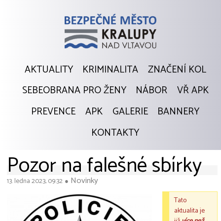
AKTUALITY
KRIMINALITA
ZNAČENÍ KOL
SEBEOBRANA PRO ŽENY
NÁBOR
VŘ APK
PREVENCE
APK
GALERIE
BANNERY
KONTAKTY
Pozor na falešné sbírky
Novinky
13. ledna 2023, 09:32
●
Tato
aktualita je