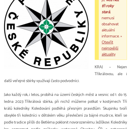
již
více než
tři roky
stará
,
nemusí
obsahovat
aktuální
informace. »
Otevřít
nejnovější
aktuality
KRAJ – Nejen
Tříkrálovou, ale i
další veřejné sbírky využívají často podvodníci.
Jako každý rok, i letos, probíhá na území českých měst a vesnic od 1. do 15.
ledna 2023 Tříkrálová sbírka, při nichž můžeme potkat v kostýmech Tří
králů koledníky. Koledování podléhá přesným pravidlům. Skupinku tvoří
obvykle tři koledníci v dětském věku převlečení za bájné mudrce, kteří se
podle tradice přišli do Betléma poklonit novorozenému Ježíškovi. Koledníky