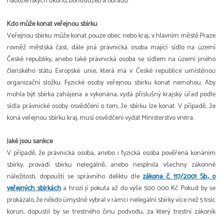
náboženských úkonů, bohoslužeb a obřadů.
Kdo může konat veřejnou sbírku
Veřejnou sbírku může konat pouze obec nebo kraj, v hlavním městě Praze
rovněž městská část, dále jiná právnická osoba mající sídlo na území
České republiky, anebo také právnická osoba se sídlem na území jiného
členského státu Evropské unie, která má v České republice umístěnou
organizační složku. Fyzické osoby veřejnou sbírku konat nemohou. Aby
mohla být sbírka zahájena a vykonána, vydá příslušný krajský úřad podle
sídla právnické osoby osvědčení o tom, že sbírku lze konat. V případě, že
koná veřejnou sbírku kraj, musí osvědčení vydat Ministerstvo vnitra.
Jaké jsou sankce
V případě, že právnická osoba, anebo i fyzická osoba pověřená konáním
sbírky, provádí sbírku nelegálně, anebo nesplnila všechny zákonné
náležitosti, dopouští se správního deliktu dle
zákona č. 117/2001 Sb., o
veřejných sbírkách
a hrozí jí pokuta až do výše 500 000 Kč. Pokud by se
prokázalo, že někdo úmyslně vybral v rámci nelegální sbírky více než 5 tisíc
korun, dopustil by se trestného činu podvodu, za který trestní zákoník