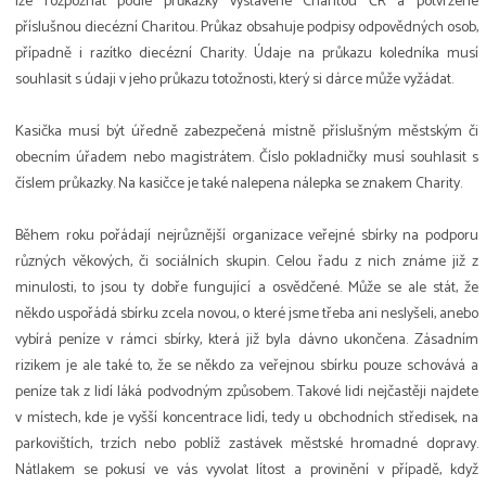
lze rozpoznat podle průkazky vystavené Charitou ČR a potvrzené
příslušnou diecézní Charitou. Průkaz obsahuje podpisy odpovědných osob,
případně i razítko diecézní Charity. Údaje na průkazu koledníka musí
souhlasit s údaji v jeho průkazu totožnosti, který si dárce může vyžádat.
Kasička musí být úředně zabezpečená místně příslušným městským či
obecním úřadem nebo magistrátem. Číslo pokladničky musí souhlasit s
číslem průkazky. Na kasičce je také nalepena nálepka se znakem Charity.
Během roku pořádají nejrůznější organizace veřejné sbírky na podporu
různých věkových, či sociálních skupin. Celou řadu z nich známe již z
minulosti, to jsou ty dobře fungující a osvědčené. Může se ale stát, že
někdo uspořádá sbírku zcela novou, o které jsme třeba ani neslyšeli, anebo
vybírá peníze v rámci sbírky, která již byla dávno ukončena. Zásadním
rizikem je ale také to, že se někdo za veřejnou sbírku pouze schovává a
peníze tak z lidí láká podvodným způsobem. Takové lidi nejčastěji najdete
v místech, kde je vyšší koncentrace lidí, tedy u obchodních středisek, na
parkovištích, trzích nebo poblíž zastávek městské hromadné dopravy.
Nátlakem se pokusí ve vás vyvolat lítost a provinění v případě, když