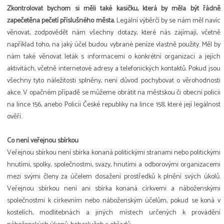
Zkontrolovat bychom si měli také kasičku, která by měla být řádně
zapečetěna pečetí příslušného města.
Legální výběrčí by se nám měl navíc
věnovat, zodpovědět nám všechny dotazy, které nás zajímají, včetně
například toho, na jaký účel budou vybrané peníze vlastně použity. Měl by
nám také věnovat leták s informacemi o konkrétní organizaci a jejích
aktivitách, včetně internetové adresy a telefonických kontaktů. Pokud jsou
všechny tyto náležitosti splněny, není důvod pochybovat o věrohodnosti
akce. V opačném případě se můžeme obrátit na městskou či obecní policii
na lince 156, anebo Policii České republiky na lince 158, které její legálnost
ověří.
Co není veřejnou sbírkou
Veřejnou sbírkou není sbírka konaná politickými stranami nebo politickými
hnutími, spolky, společnostmi, svazy, hnutími a odborovými organizacemi
mezi svými členy za účelem dosažení prostředků k plnění svých úkolů.
Veřejnou sbírkou není ani sbírka konaná církvemi a náboženskými
společnostmi k církevním nebo náboženským účelům, pokud se koná v
kostelích, modlitebnách a jiných místech určených k provádění