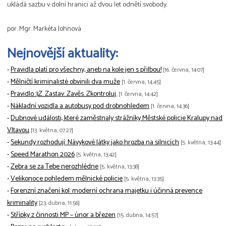
ukládá sazbu v dolní hranici až dvou let odnětí svobody.
por. Mgr. Markéta Johnová
Nejnovější aktuality:
-
Pravidla platí pro všechny, aneb na kole jen s přilbou!
[16. června, 14:07]
-
Mělničtí kriminalisté obvinili dva muže
[1. června, 14:45]
-
Pravidlo 3Z. Zastav. Zavěs. Zkontroluj.
[1. června, 14:42]
-
Nákladní vozidla a autobusy pod drobnohledem
[1. června, 14:36]
-
Dubnové události, které zaměstnaly strážníky Městské policie Kralupy nad
Vltavou
[13. května, 07:27]
-
Sekundy rozhodují: Návykové látky jako hrozba na silnicích
[5. května, 13:44]
-
Speed Marathon 2026
[5. května, 13:42]
-
Zebra se za Tebe nerozhlédne
[5. května, 13:38]
-
Velikonoce pohledem mělnické policie
[5. května, 13:35]
-
Forenzní značení kol: moderní ochrana majetku i účinná prevence
kriminality
[23. dubna, 11:56]
-
Střípky z činnosti MP – únor a březen
[15. dubna, 14:57]