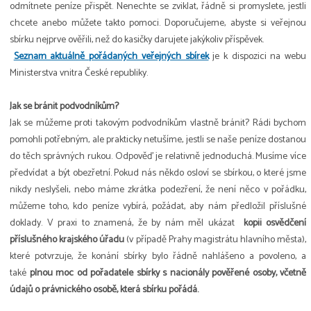
odmítnete peníze přispět. Nenechte se zviklat, řádně si promyslete, jestli
chcete anebo můžete takto pomoci. Doporučujeme, abyste si veřejnou
sbírku nejprve ověřili, než do kasičky darujete jakýkoliv příspěvek.
Seznam aktuálně pořádaných veřejných sbírek
je k dispozici na webu
Ministerstva vnitra České republiky.
Jak se bránit podvodníkům?
Jak se můžeme proti takovým podvodníkům vlastně bránit? Rádi bychom
pomohli potřebným, ale prakticky netušíme, jestli se naše peníze dostanou
do těch správných rukou. Odpověď je relativně jednoduchá. Musíme více
předvídat a být obezřetní. Pokud nás někdo osloví se sbírkou, o které jsme
nikdy neslyšeli, nebo máme zkrátka podezření, že není něco v pořádku,
můžeme toho, kdo peníze vybírá, požádat, aby nám předložil příslušné
doklady. V praxi to znamená, že by nám měl ukázat
kopii osvědčení
příslušného krajského úřadu
(v případě Prahy magistrátu hlavního města),
které potvrzuje, že konání sbírky bylo řádně nahlášeno a povoleno, a
také
plnou moc od pořadatele sbírky s nacionály pověřené osoby, včetně
údajů o právnického osobě, která sbírku pořádá.