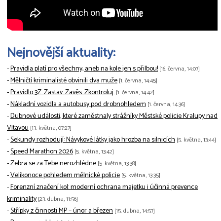
Nejnovější aktuality:
-
Pravidla platí pro všechny, aneb na kole jen s přilbou!
[16. června, 14:07]
-
Mělničtí kriminalisté obvinili dva muže
[1. června, 14:45]
-
Pravidlo 3Z. Zastav. Zavěs. Zkontroluj.
[1. června, 14:42]
-
Nákladní vozidla a autobusy pod drobnohledem
[1. června, 14:36]
-
Dubnové události, které zaměstnaly strážníky Městské policie Kralupy nad
Vltavou
[13. května, 07:27]
-
Sekundy rozhodují: Návykové látky jako hrozba na silnicích
[5. května, 13:44]
-
Speed Marathon 2026
[5. května, 13:42]
-
Zebra se za Tebe nerozhlédne
[5. května, 13:38]
-
Velikonoce pohledem mělnické policie
[5. května, 13:35]
-
Forenzní značení kol: moderní ochrana majetku i účinná prevence
kriminality
[23. dubna, 11:56]
-
Střípky z činnosti MP – únor a březen
[15. dubna, 14:57]