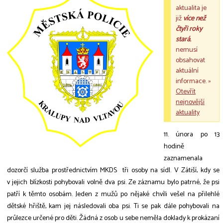
aktualita je
již
více než
čtyři roky
stará
,
nemusí
obsahovat
aktuální
informace. »
Otevřít
nejnovější
aktuality
11. února po 13
hodině
zaznamenala
dozorčí služba prostřednictvím MKDS tři osoby na sídl. V Zátiší, kdy se
v jejich blízkosti pohybovali volně dva psi. Ze záznamu bylo patrné, že psi
patří k těmto osobám. Jeden z mužů po nějaké chvíli vešel na přilehlé
dětské hřiště, kam jej následovali oba psi. Ti se pak dále pohybovali na
průlezce určené pro děti. Žádná z osob u sebe neměla doklady k prokázaní