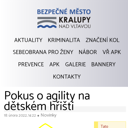
AKTUALITY
KRIMINALITA
ZNAČENÍ KOL
SEBEOBRANA PRO ŽENY
NÁBOR
VŘ APK
PREVENCE
APK
GALERIE
BANNERY
KONTAKTY
Pokus o agility na
dětském hřišti
Novinky
18. února 2022, 14:22
●
Tato