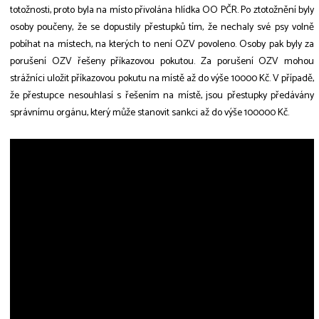
totožnosti, proto byla na místo přivolána hlídka OO PČR. Po ztotožnění byly
osoby poučeny, že se dopustily přestupků tím, že nechaly své psy volně
pobíhat na místech, na kterých to není OZV povoleno. Osoby pak byly za
porušení OZV řešeny příkazovou pokutou. Za porušení OZV mohou
strážníci uložit příkazovou pokutu na místě až do výše 10000 Kč. V případě,
že přestupce nesouhlasí s řešením na místě, jsou přestupky předávány
správnímu orgánu, který může stanovit sankci až do výše 100000 Kč.