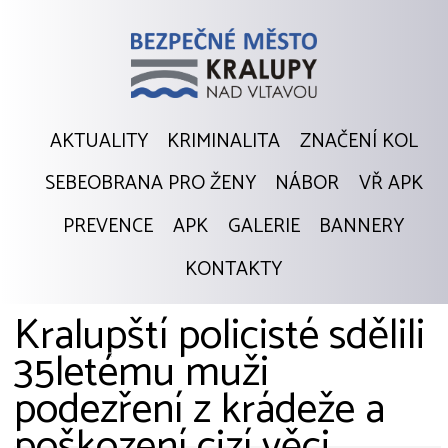
AKTUALITY
KRIMINALITA
ZNAČENÍ KOL
SEBEOBRANA PRO ŽENY
NÁBOR
VŘ APK
PREVENCE
APK
GALERIE
BANNERY
KONTAKTY
Kralupští policisté sdělili
35letému muži
podezření z krádeže a
poškození cizí věci