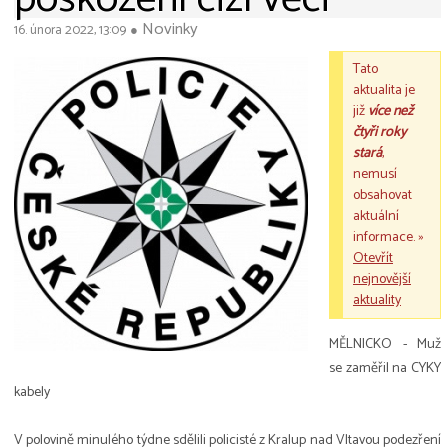
Novinky
16. února 2022, 13:09
●
Tato
aktualita je
již
více než
čtyři roky
stará
,
nemusí
obsahovat
aktuální
informace. »
Otevřít
nejnovější
aktuality
MĚLNICKO - Muž
se zaměřil na CYKY
kabely
V polovině minulého týdne sdělili policisté z Kralup nad Vltavou podezření