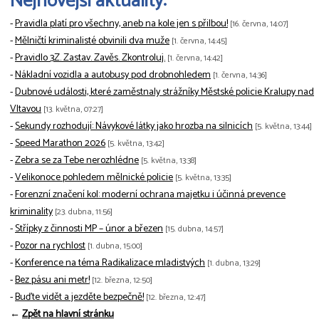
Nejnovější aktuality:
-
Pravidla platí pro všechny, aneb na kole jen s přilbou!
[16. června, 14:07]
-
Mělničtí kriminalisté obvinili dva muže
[1. června, 14:45]
-
Pravidlo 3Z. Zastav. Zavěs. Zkontroluj.
[1. června, 14:42]
-
Nákladní vozidla a autobusy pod drobnohledem
[1. června, 14:36]
-
Dubnové události, které zaměstnaly strážníky Městské policie Kralupy nad
Vltavou
[13. května, 07:27]
-
Sekundy rozhodují: Návykové látky jako hrozba na silnicích
[5. května, 13:44]
-
Speed Marathon 2026
[5. května, 13:42]
-
Zebra se za Tebe nerozhlédne
[5. května, 13:38]
-
Velikonoce pohledem mělnické policie
[5. května, 13:35]
-
Forenzní značení kol: moderní ochrana majetku i účinná prevence
kriminality
[23. dubna, 11:56]
-
Střípky z činnosti MP – únor a březen
[15. dubna, 14:57]
-
Pozor na rychlost
[1. dubna, 15:00]
-
Konference na téma Radikalizace mladistvých
[1. dubna, 13:29]
-
Bez pásu ani metr!
[12. března, 12:50]
-
Buďte vidět a jezděte bezpečně!
[12. března, 12:47]
←
Zpět na hlavní stránku