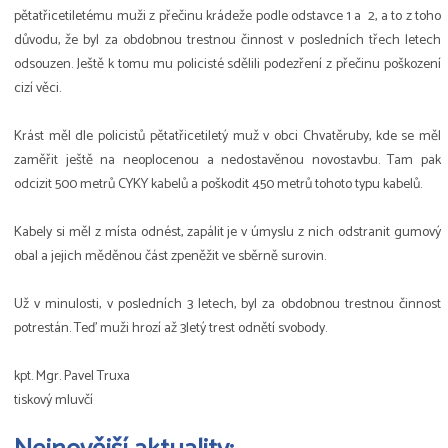
pětatřicetiletému muži z přečinu krádeže podle odstavce 1 a 2, a to z toho
důvodu, že byl za obdobnou trestnou činnost v posledních třech letech
odsouzen. Ještě k tomu mu policisté sdělili podezření z přečinu poškození
cizí věci.
Krást měl dle policistů pětatřicetiletý muž v obci Chvatěruby, kde se měl
zaměřit ještě na neoplocenou a nedostavěnou novostavbu. Tam pak
odcizit 500 metrů CYKY kabelů a poškodit 450 metrů tohoto typu kabelů.
Kabely si měl z místa odnést, zapálit je v úmyslu z nich odstranit gumový
obal a jejich měděnou část zpeněžit ve sběrně surovin.
Už v minulosti, v posledních 3 letech, byl za obdobnou trestnou činnost
potrestán. Teď muži hrozí až 3letý trest odnětí svobody.
kpt. Mgr. Pavel Truxa
tiskový mluvčí