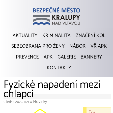
AKTUALITY
KRIMINALITA
ZNAČENÍ KOL
SEBEOBRANA PRO ŽENY
NÁBOR
VŘ APK
PREVENCE
APK
GALERIE
BANNERY
KONTAKTY
Fyzické napadení mezi
chlapci
Novinky
5. ledna 2022, 11:21
●
Tato