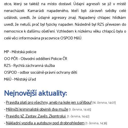
otce, který se taktéž na místo dostavil. Údajní agresoři se již v místě
nenacházeli. Kamarádi napadeného, kteří byli zároveň svědky celé
události, uvedli, že údajné agresory znají. Napadený chlapec hlídkám
uvedl, že netuší, proč byl fyzicky napaden. Následně byl RZS převezen do
nemocnice k dalšímu ošetření. Vzhledem k nízkému věku chlapců byla o
celé věci informována pracovnice OSPOD MěÚ.
MP - Městská policie
OO PČR - Obvodní oddělení Policie ČR
RZS - Rychlá záchranná služba
OSPOD - odbor sociálně-právní ochrany dětí
MěÚ - Městský úřad
Nejnovější aktuality:
-
Pravidla platí pro všechny, aneb na kole jen s přilbou!
[16. června, 14:07]
-
Mělničtí kriminalisté obvinili dva muže
[1. června, 14:45]
-
Pravidlo 3Z. Zastav. Zavěs. Zkontroluj.
[1. června, 14:42]
-
Nákladní vozidla a autobusy pod drobnohledem
[1. června, 14:36]