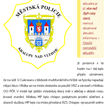
aktualita je
již
více než
čtyři roky
stará
,
nemusí
obsahovat
aktuální
informace. »
Otevřít
nejnovější
aktuality
31. prosince v 19
hodin na l. 156 bylo
přijato oznámení,
že na sídl. U Cukrovaru v blízkosti multifunkčního hřiště se fyzicky napadají
nějací kluci. Hlídka se na místo dostavila za použití VRZ a zároveň s hlídkou
OO PČR. V místě byl zjištěn mladistvý, který měl v obličeji v oblasti nosu
krvavé zranění. Hlídkou MP bylo chlapci poskytnuto prvotní ošetření a
dozorčí službou MP byla na místo přivolána RZS. Chlapec vyrozuměl svého