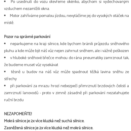
Po usednutí do vozu otevřeme okénko, abychom si vydechovaným
vzduchem nezamlžili okna.
Motor zahříváme pomalou jízdou, nevytáčíme jej do vysokých otáček na
místě.
Pozor na správné parkování
neparkujeme na kraji silnice, kde bychom bránili průjezdu sněhového
pluhu a kde může být náš vůz nejen zahrnut sněhem, ale i vážně poškozen
v hluboké sněhové břečce mohou do rána pneumatiky zamrznout tak,
že budeme muset vůz vysekávat
těsně u budov na náš vůz může spadnout těžká lavina sněhu ze
střechy
při parkování za mrazu hrozí nebezpečí přimrznutí brzdových čelistí a
zamrznutí lanovodů - proto v zimně zásadně při parkování nezatahujete
ruční brzdu
NEZAPOMEŇTE!
Mokrá silnice je 2x více kluzká než suchá silnice.
Zasněžená silnice je 2x více kluzká než mokrá silnice.