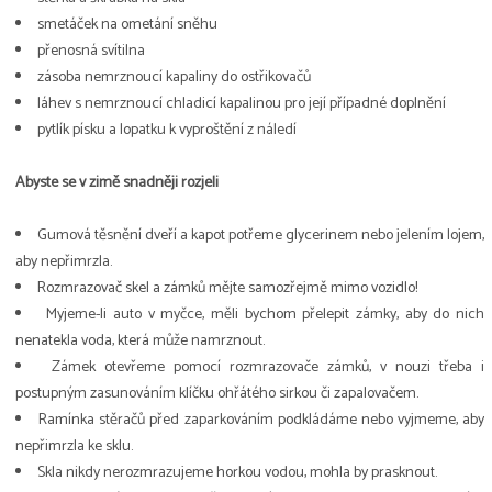
smetáček na ometání sněhu
přenosná svítilna
zásoba nemrznoucí kapaliny do ostřikovačů
láhev s nemrznoucí chladicí kapalinou pro její případné doplnění
pytlík písku a lopatku k vyproštění z náledí
Abyste se v zimě snadněji rozjeli
Gumová těsnění dveří a kapot potřeme glycerinem nebo jelením lojem,
aby nepřimrzla.
Rozmrazovač skel a zámků mějte samozřejmě mimo vozidlo!
Myjeme-li auto v myčce, měli bychom přelepit zámky, aby do nich
nenatekla voda, která může namrznout.
Zámek otevřeme pomocí rozmrazovače zámků, v nouzi třeba i
postupným zasunováním klíčku ohřátého sirkou či zapalovačem.
Ramínka stěračů před zaparkováním podkládáme nebo vyjmeme, aby
nepřimrzla ke sklu.
Skla nikdy nerozmrazujeme horkou vodou, mohla by prasknout.