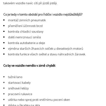
takovém vozidle navíc cítí při jízdě jistěji.
Co je tedy v tomto období pro řidiče i vozidlo nejdůležitější?
montáž zimních pneumatik
přeměření účinnosti brzd
kontrola chladící soustavy
dolití nemrznoucí směsi
kontrola autobaterie a oleje
výměna starších žhavicích svíček u dieselových motorů
kontrola funkce všech světel a stavu náhradních žárovek.
Co by ve vozidle nemělo v zimě chybět:
tažné lano
startovací kabely
sněhové řetězy
pracovní rukavice
utěrka nebo sprej proti vnitřnímu pocení oken
stěrka a škrabka na skla