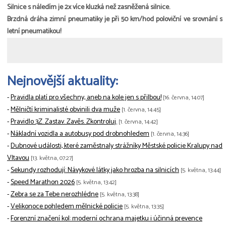
Silnice s náledím je 2x více kluzká než zasněžená silnice.
Brzdná dráha zimní pneumatiky je při 50 km/hod poloviční ve srovnání s
letní pneumatikou!
Nejnovější aktuality:
-
Pravidla platí pro všechny, aneb na kole jen s přilbou!
[16. června, 14:07]
-
Mělničtí kriminalisté obvinili dva muže
[1. června, 14:45]
-
Pravidlo 3Z. Zastav. Zavěs. Zkontroluj.
[1. června, 14:42]
-
Nákladní vozidla a autobusy pod drobnohledem
[1. června, 14:36]
-
Dubnové události, které zaměstnaly strážníky Městské policie Kralupy nad
Vltavou
[13. května, 07:27]
-
Sekundy rozhodují: Návykové látky jako hrozba na silnicích
[5. května, 13:44]
-
Speed Marathon 2026
[5. května, 13:42]
-
Zebra se za Tebe nerozhlédne
[5. května, 13:38]
-
Velikonoce pohledem mělnické policie
[5. května, 13:35]
-
Forenzní značení kol: moderní ochrana majetku i účinná prevence