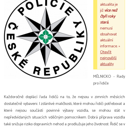
aktualita je
již
více než
čtyři roky
stará
,
nemusí
obsahovat
aktuální
informace. »
Otevřít
nejnovější
aktuality
MĚLNICKO - Rady
pro řidiče
Každoročně doplácí řada řidičů na to, že nejsou v zimních měsících
dostatečně vybaveni. I zdánlivé maličkosti, které mohou řidiči potřebovat a
které nejsou součástí povinné výbavy vozidla, se mohou stát v
nepředvídaných situacích vděčným pomocníkem. Dobrá příprava vozidla
také snižuje riziko dopravních nehod a prodlužuje jeho životnost. Řidič se v