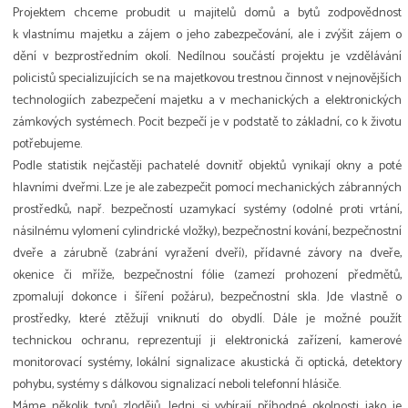
Projektem chceme probudit u majitelů domů a bytů zodpovědnost
k vlastnímu majetku a zájem o jeho zabezpečování, ale i zvýšit zájem o
dění v bezprostředním okolí. Nedílnou součástí projektu je vzdělávání
policistů specializujících se na majetkovou trestnou činnost v nejnovějších
technologiích zabezpečení majetku a v mechanických a elektronických
zámkových systémech. Pocit bezpečí je v podstatě to základní, co k životu
potřebujeme.
Podle statistik nejčastěji pachatelé dovnitř objektů vynikají okny a poté
hlavními dveřmi. Lze je ale zabezpečit pomocí mechanických zábranných
prostředků, např. bezpečností uzamykací systémy (odolné proti vrtání,
násilnému vylomení cylindrické vložky), bezpečnostní kování, bezpečnostní
dveře a zárubně (zabrání vyražení dveří), přídavné závory na dveře,
okenice či mříže, bezpečnostní fólie (zamezí prohození předmětů,
zpomalují dokonce i šíření požáru), bezpečnostní skla. Jde vlastně o
prostředky, které ztěžují vniknutí do obydlí. Dále je možné použít
technickou ochranu, reprezentují ji elektronická zařízení, kamerové
monitorovací systémy, lokální signalizace akustická či optická, detektory
pohybu, systémy s dálkovou signalizací neboli telefonní hlásiče.
Máme několik typů zlodějů, Jedni si vybírají příhodné okolnosti jako je