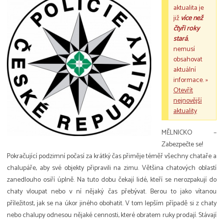
aktualita je
již
více než
čtyři roky
stará
,
nemusí
obsahovat
aktuální
informace. »
Otevřít
nejnovější
aktuality
MĚLNICKO –
Zabezpečte se!
Pokračující podzimní počasí za krátký čas přiměje téměř všechny chataře a
chalupáře, aby své objekty připravili na zimu. Většina chatových oblastí
zanedlouho osiří úplně. Na tuto dobu čekají lidé, kteří se nerozpakují do
chaty vloupat nebo v ní nějaký čas přebývat. Berou to jako vítanou
příležitost, jak se na úkor jiného obohatit. V tom lepším případě si z chaty
nebo chalupy odnesou nějaké cennosti, které obratem ruky prodají. Stávají