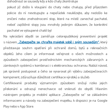
dohodnout se sousedy kdy a kdo chaty zkontroluje
pokud již došlo k vloupání do chaty nebo chalupy, před příjezdem
policie do ní nevstupujte a nepořádek neuklízejte, aby nedošlo ke
zničení nebo znehodnocení stop, které na místě zanechal pachatel,
neboť zajištěné stopy jsou mnohdy jediným důkazem, že konkrétní
pachatel ve vyloupené chatě byl
Na vykrádání obydlí se zaměřuje celorepublikový preventivní projekt
s názvem
„Zabezpečte se, chraňte majetek sobě i svým sousedům“,
který
představuje souhrn opatření při ochraně domů, bytů a rekreačních
objektů. Jeho cílem je informovat veřejnost o všech možnostech a
způsobech zabezpečení prostřednictvím mechanických zábranných a
zámkových systémů v kombinaci i s elektronickou ochranou. Nabízí návod,
jak správně postupovat a čeho se vyvarovat při výběru zabezpečovacích
komponent, zdůrazňuje důležitost certifikace výrobků a služeb.
Certifikované produkty významným způsobem snižují riziko jejich
překonání a odrazují nenechavce od vniknutí do obydlí. Hlavním
nástrojem projektu je mobilní aplikace „Zabezpečte se“ se základními
informacemi a návody na zabezpečení majetku, k dispozici je na Google
Play nebo v App Store.