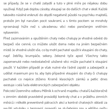
se případy, že se v chatě zabydlí a tuto v plné míře po nějakou dobu
využívají. Když pak dojdou zásoby, vloupají se do dalších chat v okolí. Každé
takovéto násilné vniknutí do obydlí negativně působí na psychiku majitelů,
protože jim byl narušen pocit soukromí, a s tímto pocitem se mnohdy
vyrovnávají hůře než s ukradenou věcí nebo poničeným vnitřním
vybavením.
Před zazimováním a opuštěním chaty nebo chalupy je vhodné odvést do
bezpečí vše cenné, co můžete uložit doma nebo na jiném bezpečném
místě. Je vhodné uložit vše, co by mohl pachatel využít k vloupání do chaty,
např. žebříky, krumpáče, sekery, železné tyče apod. Všechny takto
zapomenuté nebo nedostatečně uložené věci může pachatel k vloupání
použít. V každém případě je však nutné vše řádně zajistit a zabezpečit a
udělat maximum pro to, aby bylo případné vloupání do chaty či chalupy
pachateli co nejvíce ztíženo. Kromě klasických zámků a petlic dnes
existuje i celá řada elektronických zabezpečení objektu.
Policisté Územního odboru Mělník k ochraně majetku chatařů každoročně
v zimním období pravidelně provádějí kontroly chat a v průběhu zimních
měsíců i několik preventivně pátracích akcí a kontrol chatových oblastí za
využití vrtulníku s termovizí, psovodů se služebními psy a většího počtu