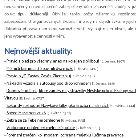
neuzamčený či nedostatečně zabezpečený dům. Zkušenější zloději si již
objekt tipují důkladněji. Obhlížejí terén, počty nájemníků, rozdílnost
zabezpečení. U organizovaných skupin, mnohdy na objednávku, je jejich
důkladná příprava naprostou samozřejmostí. Vytipují nejen obydlí, ale i
jeho vybavenost a cennosti v něm.
Nejnovější aktuality:
-
Pravidla platí pro všechny, aneb na kole jen s přilbou!
[16. června, 14:07]
-
Mělničtí kriminalisté obvinili dva muže
[1. června, 14:45]
-
Pravidlo 3Z. Zastav. Zavěs. Zkontroluj.
[1. června, 14:42]
-
Nákladní vozidla a autobusy pod drobnohledem
[1. června, 14:36]
-
Dubnové události, které zaměstnaly strážníky Městské policie Kralupy nad
Vltavou
[13. května, 07:27]
-
Sekundy rozhodují: Návykové látky jako hrozba na silnicích
[5. května, 13:44]
-
Speed Marathon 2026
[5. května, 13:42]
-
Zebra se za Tebe nerozhlédne
[5. května, 13:38]
-
Velikonoce pohledem mělnické policie
[5. května, 13:35]
-
Forenzní značení kol: moderní ochrana majetku i účinná prevence