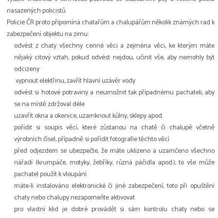
nasazených policistů.
Policie ČR proto připomíná chatařům a chalupářům několik známých rad k
zabezpečení objektu na zimu:
odvést z chaty všechny cenné věci a zejména věci, ke kterým máte
nějaký citový vztah, pokud odvést nejdou, učinit vše, aby nemohly být
odcizeny
vypnout elektřinu, zavřít hlavní uzávěr vody
odvést si hotové potraviny a neumožnit tak případnému pachateli, aby
se na místě zdržoval déle
uzavřít okna a okenice, uzamknout kůlny, sklepy apod.
pořídit si soupis věcí, které zůstanou na chatě či chalupě včetně
výrobních čísel, případně si pořídit fotografie těchto věcí
před odjezdem se ubezpečte, že máte uklizeno a uzamčeno všechno
nářadí (krumpáče, motyky, žebříky, různá páčidla apod.), to vše může
pachatel použít k vloupání
máte-li instalováno elektronické či jiné zabezpečení, toto při opuštění
chaty nebo chalupy nezapomeňte aktivovat
pro vlastní klid je dobré provádět si sám kontrolu chaty nebo se