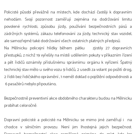
Policisté působí převážně na místech, kde dochází častěji k dopravním
nehodám. Svojí pozornost zaměřují zejména na dodržování limitu
povolené rychlosti, způsobu jízdy, používání bezpečnostních pásů a
zádržných systémů, zákazu telefonování za jízdy, technický stav vozidel,
ale samozřejmě také dodržování všech ostatních platných předpisů.
Na Mělnicku policejní hlídky během pátku zjistily 27 dopravních
přestupků, z nichž 19 vyřešily na místě udělením pokuty v příkazním řízení
a pět řidičů oznámily příslušnému správnímu orgánu k vyřízení. Špatný
technický stav mělo u svého vozu 9 řidičů, 2 usedli za volant po požití drog,
2 řídili bez řidičského oprávnění , 1 neměl doklad o pojištění odpovědnosti a
6 pasažérů nebylo připoutáno,
Bezpečnostně preventivní akce obdobného charakteru budou na Mělnicku
probíhat celoročně.
Dopravní policisté a policisté na Mělnicku se mimo jiné zaměřují i na
chodce v silničním provozu. Není jim lhostejná jejich bezpečnost.