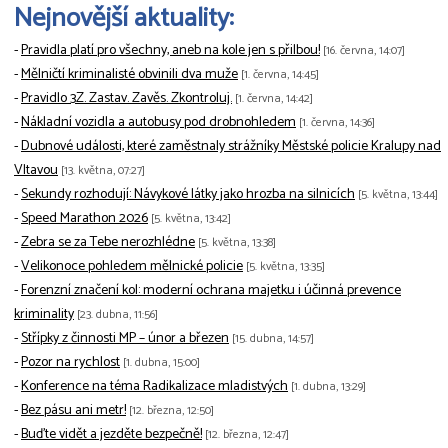
Nejnovější aktuality:
-
Pravidla platí pro všechny, aneb na kole jen s přilbou!
[16. června, 14:07]
-
Mělničtí kriminalisté obvinili dva muže
[1. června, 14:45]
-
Pravidlo 3Z. Zastav. Zavěs. Zkontroluj.
[1. června, 14:42]
-
Nákladní vozidla a autobusy pod drobnohledem
[1. června, 14:36]
-
Dubnové události, které zaměstnaly strážníky Městské policie Kralupy nad
Vltavou
[13. května, 07:27]
-
Sekundy rozhodují: Návykové látky jako hrozba na silnicích
[5. května, 13:44]
-
Speed Marathon 2026
[5. května, 13:42]
-
Zebra se za Tebe nerozhlédne
[5. května, 13:38]
-
Velikonoce pohledem mělnické policie
[5. května, 13:35]
-
Forenzní značení kol: moderní ochrana majetku i účinná prevence
kriminality
[23. dubna, 11:56]
-
Střípky z činnosti MP – únor a březen
[15. dubna, 14:57]
-
Pozor na rychlost
[1. dubna, 15:00]
-
Konference na téma Radikalizace mladistvých
[1. dubna, 13:29]
-
Bez pásu ani metr!
[12. března, 12:50]
-
Buďte vidět a jezděte bezpečně!
[12. března, 12:47]