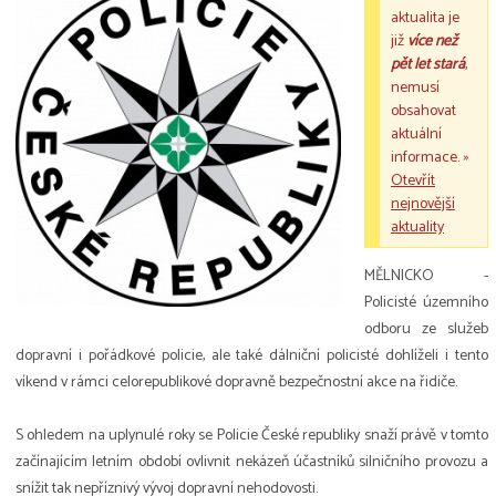
aktualita je
již
více než
pět let stará
,
nemusí
obsahovat
aktuální
informace. »
Otevřít
nejnovější
aktuality
MĚLNICKO -
Policisté územního
odboru ze služeb
dopravní i pořádkové policie, ale také dálniční policisté dohlíželi i tento
víkend v rámci celorepublikové dopravně bezpečnostní akce na řidiče.
S ohledem na uplynulé roky se Policie České republiky snaží právě v tomto
začínajícím letním období ovlivnit nekázeň účastníků silničního provozu a
snížit tak nepříznivý vývoj dopravní nehodovosti.