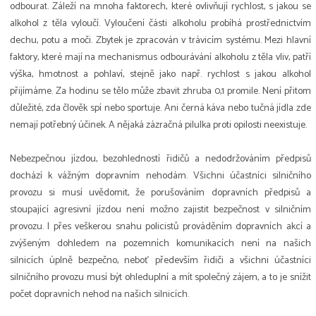
odbourat. Záleží na mnoha faktorech, které ovlivňují rychlost, s jakou se
alkohol z těla vyloučí. Vyloučení části alkoholu probíhá prostřednictvím
dechu, potu a moči. Zbytek je zpracován v trávicím systému. Mezi hlavní
faktory, které mají na mechanismus odbourávání alkoholu z těla vliv, patří
výška, hmotnost a pohlaví, stejně jako např. rychlost s jakou alkohol
přijímáme. Za hodinu se tělo může zbavit zhruba 0,1 promile. Není přitom
důležité, zda člověk spí nebo sportuje. Ani černá káva nebo tučná jídla zde
nemají potřebný účinek. A nějaká zázračná pilulka proti opilosti neexistuje.
Nebezpečnou jízdou, bezohledností řidičů a nedodržováním předpisů
dochází k vážným dopravním nehodám. Všichni účastníci silničního
provozu si musí uvědomit, že porušováním dopravních předpisů a
stoupající agresivní jízdou není možno zajistit bezpečnost v silničním
provozu. I přes veškerou snahu policistů prováděním dopravních akcí a
zvýšeným dohledem na pozemních komunikacích není na našich
silnicích úplně bezpečno, neboť především řidiči a všichni účastníci
silničního provozu musí být ohleduplní a mít společný zájem, a to je snížit
počet dopravních nehod na našich silnicích.