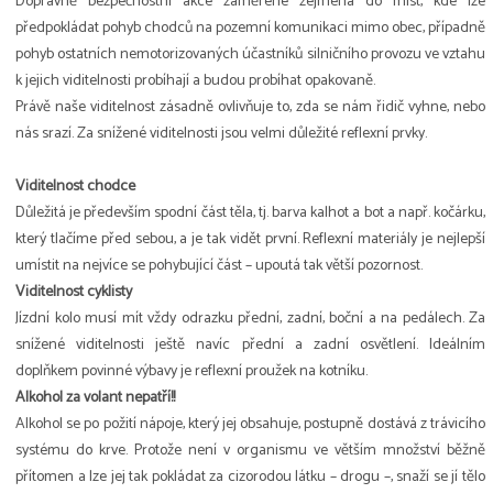
Dopravně bezpečnostní akce zaměřené zejména do míst, kde lze
předpokládat pohyb chodců na pozemní komunikaci mimo obec, případně
pohyb ostatních nemotorizovaných účastníků silničního provozu ve vztahu
k jejich viditelnosti probíhají a budou probíhat opakovaně.
Právě naše viditelnost zásadně ovlivňuje to, zda se nám řidič vyhne, nebo
nás srazí. Za snížené viditelnosti jsou velmi důležité reflexní prvky.
Viditelnost chodce
Důležitá je především spodní část těla, tj. barva kalhot a bot a např. kočárku,
který tlačíme před sebou, a je tak vidět první. Reflexní materiály je nejlepší
umístit na nejvíce se pohybující část – upoutá tak větší pozornost.
Viditelnost cyklisty
Jízdní kolo musí mít vždy odrazku přední, zadní, boční a na pedálech. Za
snížené viditelnosti ještě navíc přední a zadní osvětlení. Ideálním
doplňkem povinné výbavy je reflexní proužek na kotníku.
Alkohol za volant nepatří!!
Alkohol se po požití nápoje, který jej obsahuje, postupně dostává z trávicího
systému do krve. Protože není v organismu ve větším množství běžně
přítomen a lze jej tak pokládat za cizorodou látku – drogu –, snaží se jí tělo