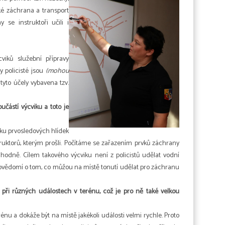
ké záchrana a transport
se instruktoři učili i
viků služební přípravy
y policisté jsou
(mohou
tyto účely vybavena tzv.
částí výcviku a toto je
ku prvosledových hlídek
struktorů, kterým prošli. Počítáme se zařazením prvků záchrany
 hodně. Cílem takového výcviku není z policistů udělat vodní
povědomí o tom, co můžou na místě tonutí udělat pro záchranu
 při různých událostech v terénu, což je pro ně také velkou
rénu a dokáže být na místě jakékoli události velmi rychle. Proto