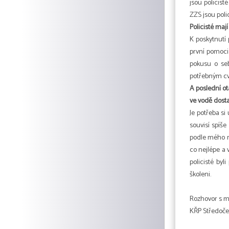
jsou policist
ZZS jsou poli
Policisté maj
K poskytnutí 
první pomoci 
pokusu o seb
potřebným c
A poslední ot
ve vodě dosta
Je potřeba si
souvisí spíše
podle mého ná
co nejlépe a 
policisté byl
školeni.
Rozhovor s mj
KŘP Středoče