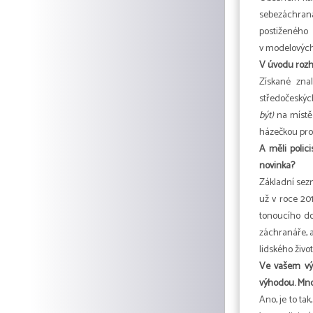
sebezáchrana
postiženého 
v modelových 
V úvodu rozho
Získané znal
středočeských
být)
na místě 
házečkou pro
A měli polic
novinka?
Základní sez
už v roce 201
tonoucího do
záchranáře, 
lidského život
Ve vašem výc
výhodou. Mnoh
Ano, je to ta