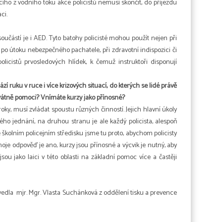
ího z vodního toku akce policistů nemusí skončit, do příjezdu
ci.
součástí je i AED. Tyto batohy policisté mohou použít nejen při
. po útoku nebezpečného pachatele, při zdravotní indispozici či
icistů prvosledových hlídek, k čemuž instruktoři disponují
í ruku v ruce i více krizových situací, do kterých se lidé právě
kvátně pomoci? Vnímáte kurzy jako přínosné?
oky, musí zvládat spoustu různých činností. Jejich hlavní úkoly
ého jednání, na druhou stranu je ale každý policista, alespoň
 školním policejním středisku jsme tu proto, abychom policisty
moje odpověď je ano, kurzy jsou přínosné a výcvik je nutný, aby
sou jako laici v této oblasti na základní pomoc více a častěji
 vedla mjr. Mgr. Vlasta Suchánková z oddělení tisku a prevence