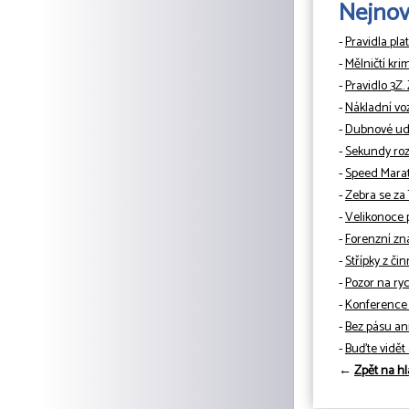
Nejnově
-
Pravidla pla
-
Mělničtí kri
-
Pravidlo 3Z.
-
Nákladní vo
-
Dubnové udá
-
Sekundy rozh
-
Speed Mara
-
Zebra se za
-
Velikonoce 
-
Forenzní zn
-
Střípky z či
-
Pozor na ryc
-
Konference 
-
Bez pásu ani
-
Buďte vidět
←
Zpět na hl