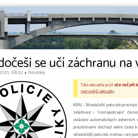
dočeši se učí záchranu na
2021, 08:52
Novinky
●
Tato aktualita je již
více než pět l
nejnovější aktuality
KRAJ - Středočeští policisté prochází
zvládnout i "mimopolicejní" činno
ovládání automatických externích d
prázdninami dochází velmi často k 
středočeští policisté, mohou i oni po