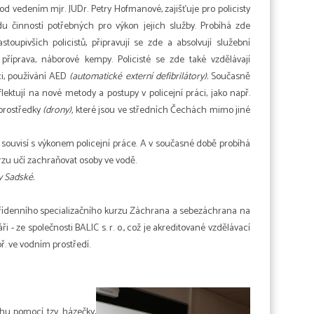
pod vedením mjr. JUDr. Petry Hofmanové, zajišťuje pro policisty
u činností potřebných pro výkon jejich služby. Probíhá zde
toupivších policistů, připravují se zde a absolvují služební
á příprava, náborové kempy. Policisté se zde také vzdělávají
ci, používání AED
(automatické externí defibrilátory).
Současně
flektují na nové metody a postupy v policejní práci, jako např.
í prostředky
(drony),
které jsou ve středních Čechách mimo jiné
co souvisí s výkonem policejní práce. A v současné době probíhá
urzu učí zachraňovat osoby ve vodě.
v Sadské.
o třídenního specializačního kurzu Záchrana a sebezáchrana na
 - ze společnosti BALIC s. r. o., což je akreditované vzdělávací
ř. ve vodním prostředí.
u pomocí tzv. házečky,