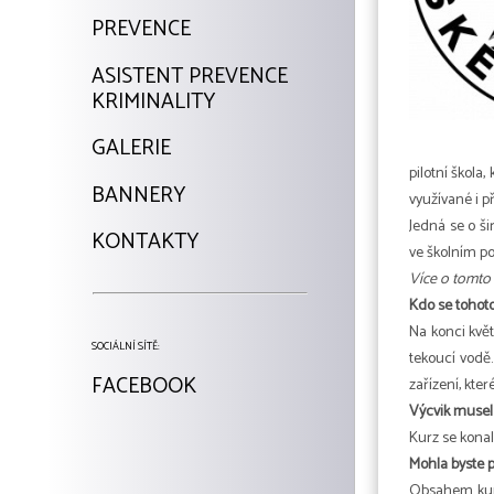
PREVENCE
ASISTENT PREVENCE
KRIMINALITY
GALERIE
pilotní škola,
BANNERY
využívané i 
Jedná se o ši
KONTAKTY
ve školním po
Více o tomto 
Kdo se tohoto 
Na konci květ
SOCIÁLNÍ SÍTĚ:
tekoucí vodě.
FACEBOOK
zařízení, kte
Výcvik musel 
Kurz se kona
Mohla byste př
Obsahem kurz