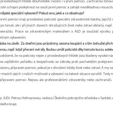
é prvosledových hlídek dlouhodobě cvičeni i v první pomoci. Záchranou tonouc
cisté schopni poskytnout na souši první pomoc a zahájit neodkladnou resuscita
í nějaké speciální vybavení? Pokud ano, jaké a co obsahuje?
první pomoci mají prvosledoví policisté speciální zdravotnické batohy, jejichž 
po tonutí, ale i při jiných stavech ohrožujících život nebo zdraví občanů, např
evraždu. Práce se zdravotnickým materiálem a AED je součástí výcviku pol
vičným vybavením.
ázka na závěr. Za dveřmi jsou prázdniny, sezóna koupání a s tím bohužel přicház
nou, např. když přecení své síly. Budou umět policisté díky tomuto kurzu ade
 uvědomit, že na policisty nejen z prvosledových hlídek jsou kladeny vysoké nár
 se zajištěním pořádku a bezpečnosti, se zákroky proti pachatelům protiprávn
zoru, připraven pomoci, pokud je v ohrožení lidský život nebo zdraví. A my ve
v mezích jejich i našich možností a vybavení na takové situace vycvičili. Tedy 
i připraveni pomoci. Nejsou ale profesionálními zdravotníky nebo záchranáři, j
r. JUDr. Petrou Hofmanovou, vedoucí Školního policejního střediska v Sadské,
ského kraje.