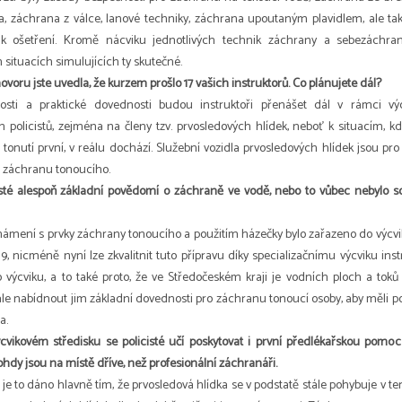
, záchrana z válce, lanové techniky, záchrana upoutaným plavidlem, ale ta
k ošetření. Kromě nácviku jednotlivých technik záchrany a sebezáchrany 
situacích simulujících ty skutečné.
voru jste uvedla, že kurzem prošlo 17 vašich instruktorů. Co plánujete dál?
osti a praktické dovednosti budou instruktoři přenášet dál v rámci výc
 policistů, zejména na členy tzv. prvosledových hlídek, neboť k situacím, kd
tonutí první, v reálu dochází. Služební vozidla prvosledových hlídek jsou pro 
 záchranu tonoucího.
isté alespoň základní povědomí o záchraně ve vodě, nebo to vůbec nebylo sou
námení s prvky záchrany tonoucího a použitím házečky bylo zařazeno do výcvi
9, nicméně nyní lze zkvalitnit tuto přípravu díky specializačnímu výcviku in
 výcviku, a to také proto, že ve Středočeském kraji je vodních ploch a toků
ale nabídnout jim základní dovednosti pro záchranu tonoucí osoby, aby měli 
a.
vikovém středisku se policisté učí poskytovat i první předlékařskou pomoc
dy jsou na místě dříve, než profesionální záchranáři.
k, je to dáno hlavně tím, že prvosledová hlídka se v podstatě stále pohybuje v te