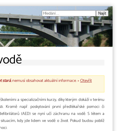
 vodě
et stará
, nemusí obsahovat aktuální informace. »
Otevřít
 školeními a specializačními kurzy, díky kterým dokáží v terénu
sti. Kromě např. poskytování první předlékařské pomoci či
efibrilátorů (AED) se nyní učí záchranu na vodě. S létem a
situacím, kdy jde lidem ve vodě o život. Pokud budou poblíž
moci.