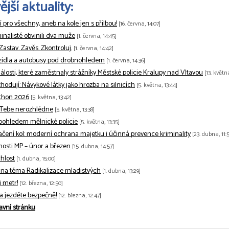
jší aktuality:
tí pro všechny, aneb na kole jen s přilbou!
[16. června, 14:07]
minalisté obvinili dva muže
[1. června, 14:45]
 Zastav. Zavěs. Zkontroluj.
[1. června, 14:42]
zidla a autobusy pod drobnohledem
[1. června, 14:36]
losti, které zaměstnaly strážníky Městské policie Kralupy nad Vltavou
[13. květn
odují: Návykové látky jako hrozba na silnicích
[5. května, 13:44]
thon 2026
[5. května, 13:42]
 Tebe nerozhlédne
[5. května, 13:38]
pohledem mělnické policie
[5. května, 13:35]
ačení kol: moderní ochrana majetku i účinná prevence kriminality
[23. dubna, 11:5
nnosti MP – únor a březen
[15. dubna, 14:57]
hlost
[1. dubna, 15:00]
na téma Radikalizace mladistvých
[1. dubna, 13:29]
 metr!
[12. března, 12:50]
 a jezděte bezpečně!
[12. března, 12:47]
avní stránku