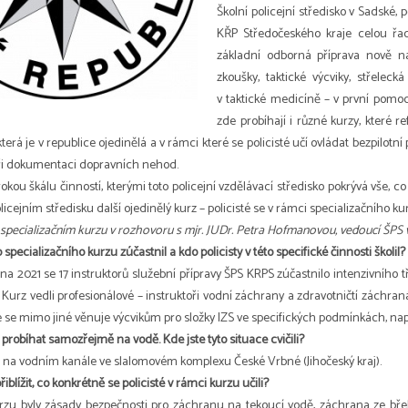
Školní policejní středisko v Sadské, 
KŘP Středočeského kraje celou řad
základní odborná příprava nově nas
zkoušky, taktické výcviky, střeleck
v taktické medicíně – v první pomo
zde probíhají i různé kurzy, které re
 která je v republice ojedinělá a v rámci které se policisté učí ovládat bezpilotn
při dokumentaci dopravních nehod.
rokou škálu činností, kterými toto policejní vzdělávací středisko pokrývá vše, 
licejním středisku další ojedinělý kurz – policisté se v rámci specializačního k
specializačním kurzu v rozhovoru s mjr. JUDr. Petra Hofmanovou, vedoucí ŠPS 
specializačního kurzu zúčastnil a kdo policisty v této specifické činnosti školil?
na 2021 se 17 instruktorů služební přípravy ŠPS KRPS zúčastnilo intenzivníh
 Kurz vedli profesionálové – instruktoři vodní záchrany a zdravotničtí záchranáři
ré se mimo jiné věnuje výcvikům pro složky IZS ve specifických podmínkách, nap
probíhat samozřejmě na vodě. Kde jste tyto situace cvičili?
l na vodním kanále ve slalomovém komplexu České Vrbné (Jihočeský kraj).
iblížit, co konkrétně se policisté v rámci kurzu učili?
u byly zásady bezpečnosti pro záchranu na tekoucí vodě, záchrana ze břeh