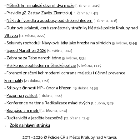
-
Mělničtí kriminalisté obvinili dva muže
[1. června, 14:45]
-
Pravidlo 3Z. Zastav. Zavěs. Zkontroluj.
[1. června, 14:42]
-
Nákladní vozidla a autobusy pod drobnohledem
[1. června, 14:36]
-
Dubnové události, které zaměstnaly strážníky Městské policie Kralupy nad
Vltavou
[13. května, 07:27]
-
Sekundy rozhodují: Návykové látky jako hrozba na silnicích
[5. května, 13:44]
-
Speed Marathon 2026
[5. května, 13:42]
-
Zebra se za Tebe nerozhlédne
[5. května, 13:38]
-
Velikonoce pohledem mělnické policie
[5. května, 13:35]
-
Forenzní značení kol: moderní ochrana majetku i účinná prevence
kriminality
[23. dubna, 11:56]
-
Střípky z činnosti MP – únor a březen
[15. dubna, 14:57]
-
Pozor na rychlost
[1. dubna, 15:00]
-
Konference na téma Radikalizace mladistvých
[1. dubna, 13:29]
-
Bez pásu ani metr!
[12. března, 12:50]
-
Buďte vidět a jezděte bezpečně!
[12. března, 12:47]
←
Zpět na hlavní stránku
2017 - 2026 © Policie ČR a Město Kralupy nad Vltavou