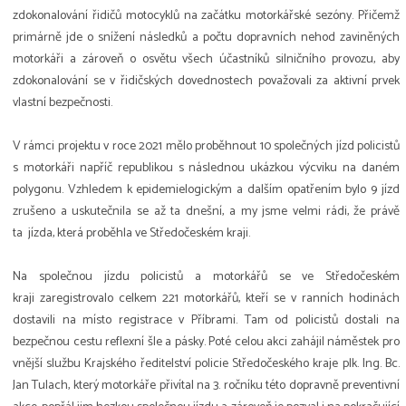
zdokonalování řidičů motocyklů na začátku motorkářské sezóny. Přičemž
primárně jde o snížení následků a počtu dopravních nehod zaviněných
motorkáři a zároveň o osvětu všech účastníků silničního provozu, aby
zdokonalování se v řidičských dovednostech považovali za aktivní prvek
vlastní bezpečnosti.
V rámci projektu v roce 2021 mělo proběhnout 10 společných jízd policistů
s motorkáři napříč republikou s následnou ukázkou výcviku na daném
polygonu. Vzhledem k epidemielogickým a dalším opatřením bylo 9 jízd
zrušeno a uskutečnila se až ta dnešní, a my jsme velmi rádi, že právě
ta jízda, která proběhla ve Středočeském kraji.
Na společnou jízdu policistů a motorkářů se ve Středočeském
kraji zaregistrovalo celkem 221 motorkářů, kteří se v ranních hodinách
dostavili na místo registrace v Příbrami. Tam od policistů dostali na
bezpečnou cestu reflexní šle a pásky. Poté celou akci zahájil náměstek pro
vnější službu Krajského ředitelství policie Středočeského kraje plk. Ing. Bc.
Jan Tulach, který motorkáře přivítal na 3. ročníku této dopravně preventivní