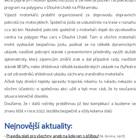
akce, popřál jim hezkou společnou jízdu a zároveň je pozval i na pokračující
program na polygonu v Dlouhé Lhotě na Příbramsku.
Výjezd motorkářů proběhl organizovaně za doprovodu dopravních
policistů na motocyklech. Společná jízda se uskutečnila na trase v rozsahu
cca 90 km. Následně policisté společně s motorkáři dojeli do výcvikového
centra na polygon Max cars v Dlouhé Lhotě. Tam si všichni motorkáři
mohli vyzkoušet bezpečnou jízdu, podívat se na několik dynamických
ukázek, navštívit policejní stánek s preventivními předměty, využít služeb
optometristy, který zájemcům změřil zrak a dal případné rady, navštívit
stánek BESIPu, nebo shlédnout několik kaskadérských ukázek na čtyřkolce
a od zdravotníků shlédnout ukázku záchrany zraněného motorkáře.
Ačkoli byly dnešní teploty opravdu tropické, nikomu to náladu nekazilo a
všichni účastníci si společnou akci užili a byli moc rádi, že to současná
situace konečně dovolila.
Doufáme, že i další ročníky proběhnou již bez komplikací a budeme se
znovu těšit v roce 2022. Jezděte bezpečně a vždy kolama dolů.
Nejnovější aktuality:
-
Pravidla platí pro všechny, aneb na kole jen s přilbou!
[16. června, 14:07]