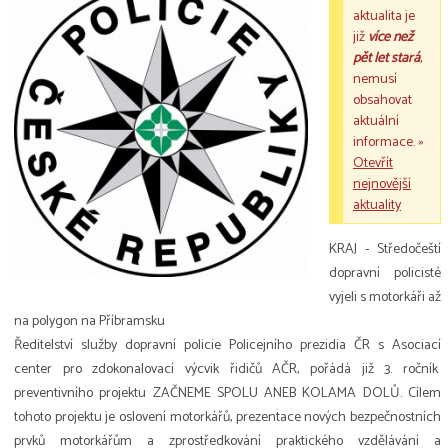
aktualita je
již
více než
pět let stará
,
nemusí
obsahovat
aktuální
informace. »
Otevřít
nejnovější
aktuality
KRAJ - Středočeští
dopravní policisté
vyjeli s motorkáři až
na polygon na Příbramsku
Ředitelství služby dopravní policie Policejního prezidia ČR s Asociací
center pro zdokonalovací výcvik řidičů AČR, pořádá již 3. ročník
preventivního projektu ZAČNEME SPOLU ANEB KOLAMA DOLŮ. Cílem
tohoto projektu je oslovení motorkářů, prezentace nových bezpečnostních
prvků motorkářům a zprostředkování praktického vzdělávání a