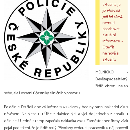
aktualita je
již
více než
pět let stará
,
nemusí
obsahovat
aktuální
informace. »
Otevřít
nejnovější
aktuality
MĚLNICKO -
Devětapadesátiletý
řidič ohrozil nejen
sebe, ale i ostatní účastníky silničního provozu.
Po dálnici D8 řídil dne 26. května 2021 kolem 7. hodiny ranní nákladní vůz s
návěsem. Na sjezdu u Úžic z dálnice sjel a vjel do jednoho z areálů u
dálnice. U jedné z ramp započala nakládka vozu. Zaměstnanec firmy však
pojal podezření, že je řidič opilý. Přivolaný vedoucí pracovník u něj provedl