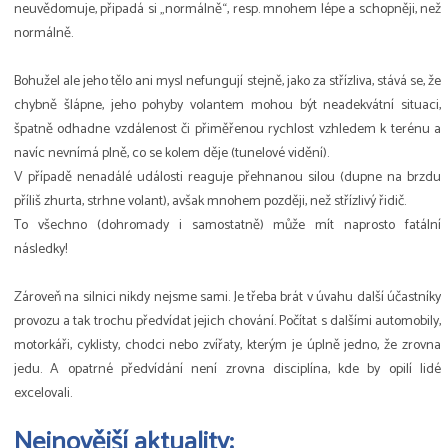
neuvědomuje, připadá si „normálně“, resp. mnohem lépe a schopněji, než
normálně.
Bohužel ale jeho tělo ani mysl nefungují stejně, jako za střízliva, stává se, že
chybně šlápne, jeho pohyby volantem mohou být neadekvátní situaci,
špatně odhadne vzdálenost či přiměřenou rychlost vzhledem k terénu a
navíc nevnímá plně, co se kolem děje (tunelové vidění).
V případě nenadálé události reaguje přehnanou silou (dupne na brzdu
příliš zhurta, strhne volant), avšak mnohem později, než střízlivý řidič.
To všechno (dohromady i samostatně) může mít naprosto fatální
následky!
Zároveň na silnici nikdy nejsme sami. Je třeba brát v úvahu další účastníky
provozu a tak trochu předvídat jejich chování. Počítat s dalšími automobily,
motorkáři, cyklisty, chodci nebo zvířaty, kterým je úplně jedno, že zrovna
jedu. A opatrné předvídání není zrovna disciplína, kde by opilí lidé
excelovali.
Nejnovější aktuality: