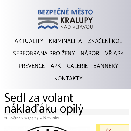
AKTUALITY
KRIMINALITA
ZNAČENÍ KOL
SEBEOBRANA PRO ŽENY
NÁBOR
VŘ APK
PREVENCE
APK
GALERIE
BANNERY
KONTAKTY
Sedl za volant
náklaďáku opilý
Novinky
28. května 2021, 14:29
●
Tato