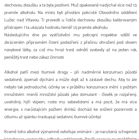
dechovou zkoušku a ta byla pozitivní. Muž opakovaně nadýchal více než 1,5
promile alkoholu. Na místo byli přivoláni policisté Obvodního oddělení
Lužec nad Vltavou. Ti provedli u řidiče dechovou zkoušku kalibrovaným
přístrojem. I ta ukázala hodnotu téměř 1,5 promile alkoholu.
Následujícího dne po vystřízlivění mu policejní inspektor sdělil ve
zkráceném přípravném řízení podezření z přečinu ohrožení pod vlivem
návykové látky, za což mu hrozí trest odnětí svobody až na jeden rok,
peněžitý trest nebo zákaz činnosti.
Alkohol patří mezi tlumivé drogy – při nadměrné konzumaci působí
sedativně, zpomalí dýchání a může dojít až k zástavě dechu. Aby to ale
nebylo tak jednoduché, účinky se v průběhu konzumace mění s požitým
množstvím: menší množství působí jako stimulant - člověk je rozjařený,
uvolněný, hýří vtipem, roste mu sebevědomí a má pocit, že má více
energie, s narůstajícím počtem drinků dochází ke snížení pozornosti a
útlumu až spánku (nastupují sedativní, tlumivé účinky).
Kromě toho alkohol významně ovlivňuje vnímání – je narušená schopnost