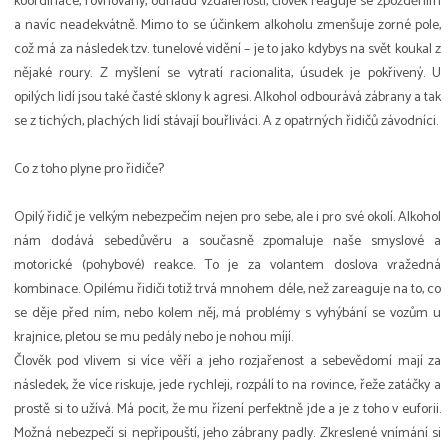
koordinace, rovnováhy, odhadu vzdálenosti, člověk reaguje se zpožděním
a navíc neadekvátně. Mimo to se účinkem alkoholu zmenšuje zorné pole,
což má za následek tzv. tunelové vidění – je to jako kdybys na svět koukal z
nějaké roury. Z myšlení se vytratí racionalita, úsudek je pokřivený. U
opilých lidí jsou také časté sklony k agresi. Alkohol odbourává zábrany a tak
se z tichých, plachých lidí stávají bouřliváci. A z opatrných řidičů závodníci.
Co z toho plyne pro řidiče?
Opilý řidič je velkým nebezpečím nejen pro sebe, ale i pro své okolí. Alkohol
nám dodává sebedůvěru a současně zpomaluje naše smyslové a
motorické (pohybové) reakce. To je za volantem doslova vražedná
kombinace. Opilému řidiči totiž trvá mnohem déle, než zareaguje na to, co
se děje před ním, nebo kolem něj, má problémy s vyhýbání se vozům u
krajnice, pletou se mu pedály nebo je nohou míjí.
Člověk pod vlivem si více věří a jeho rozjařenost a sebevědomí mají za
následek, že více riskuje, jede rychleji, rozpálí to na rovince, řeže zatáčky a
prostě si to užívá. Má pocit, že mu řízení perfektně jde a je z toho v euforii.
Možná nebezpečí si nepřipouští, jeho zábrany padly. Zkreslené vnímání si