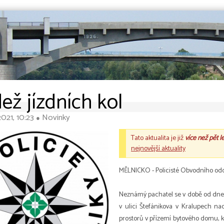
ež jízdních kol
021, 10:23
Novinky
●
Tato aktualita je již
více než pět l
nejnovější aktuality
MĚLNICKO - Policisté Obvodního oddě
Neznámý pachatel se v době od dne 2
v ulici Štefánikova v Kralupech n
prostorů v přízemí bytového domu, k