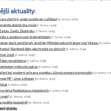
jší aktuality:
tí pro všechny, aneb na kole jen s přilbou!
[16. června, 14:07]
minalisté obvinili dva muže
[1. června, 14:45]
 Zastav. Zavěs. Zkontroluj.
[1. června, 14:42]
zidla a autobusy pod drobnohledem
[1. června, 14:36]
losti, které zaměstnaly strážníky Městské policie Kralupy nad Vltavou
[13. květn
odují: Návykové látky jako hrozba na silnicích
[5. května, 13:44]
thon 2026
[5. května, 13:42]
 Tebe nerozhlédne
[5. května, 13:38]
pohledem mělnické policie
[5. května, 13:35]
ačení kol: moderní ochrana majetku i účinná prevence kriminality
[23. dubna, 11:5
nnosti MP – únor a březen
[15. dubna, 14:57]
hlost
[1. dubna, 15:00]
na téma Radikalizace mladistvých
[1. dubna, 13:29]
 metr!
[12. března, 12:50]
 a jezděte bezpečně!
[12. března, 12:47]
avní stránku