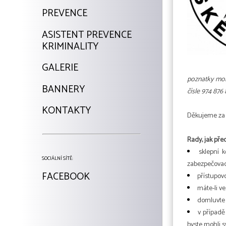
PREVENCE
ASISTENT PREVENCE
KRIMINALITY
GALERIE
poznatky moh
BANNERY
čísle 974 876
KONTAKTY
Děkujeme za 
Rady, jak pře
sklepní 
SOCIÁLNÍ SÍTĚ:
zabezpečovac
FACEBOOK
přístupov
máte-li v
domluvte 
v případě
byste mohli s