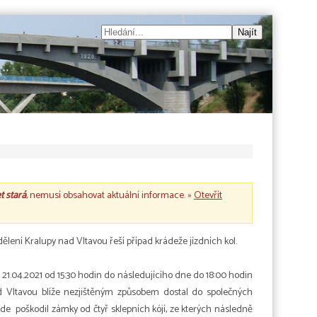
et stará
, nemusí obsahovat aktuální informace. »
Otevřít
lení Kralupy nad Vltavou řeší případ krádeže jízdních kol.
1.04.2021 od 15:30 hodin do následujícího dne do 18:00 hodin
ad Vltavou blíže nezjištěným způsobem dostal do společných
de poškodil zámky od čtyř sklepních kójí, ze kterých následně