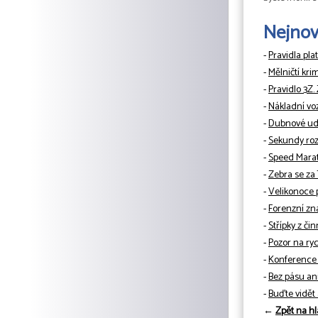
Nejnově
-
Pravidla pla
-
Mělničtí kri
-
Pravidlo 3Z.
-
Nákladní vo
-
Dubnové udá
-
Sekundy rozh
-
Speed Mara
-
Zebra se za
-
Velikonoce 
-
Forenzní zn
-
Střípky z či
-
Pozor na ryc
-
Konference 
-
Bez pásu ani
-
Buďte vidět
←
Zpět na hl