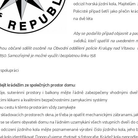
odcizil horská jízdní kola,. Majitelům
Policisté případ šetří jako přečin kr
na dvě léta
Aby se podařilo případ objasnit a pac
svědků, kteří spatřili na uvedeném 
ou občané sdělit osobně na Obvodní oddělení policie Kralupy nad Vltavou 
 850. Samozřejmě je možné využít i bezplatnou linku 158.
spolupráci
dejít krádežím ze společných prostor domu:
kóje, suterénní prostory i balkony mějte řádně zabezpečeny vhodnými dveř
ími klikami a kvalitními bezpečnostními zamykacími systémy
ou cestu k těmto prostorám vždy zamykejte
e skladovacích prostorech okna, je třeba je opatřit mechanickými zábranami, j
se se všemi obyvateli domu na řádném uzamykání všech vstupních dveří do do
 odcizení jízdního kola mějte poznamenané výrobní číslo jízdního kola, jeho b
vé kolo identifikovat. Doporučujeme zhotovit si fotografie. Krádež kola neprod