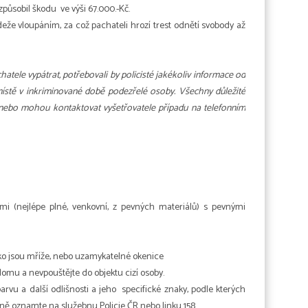
 způsobil škodu ve výši 67.000.-Kč.
ádeže vloupáním, za což pachateli hrozí trest odnětí svobody až
hatele vypátrat, potřebovali by policisté jakékoliv informace od
místě v inkriminované době podezřelé osoby. Všechny důležité
nebo mohou kontaktovat vyšetřovatele případu na telefonním
mi (nejlépe plné, venkovní, z pevných materiálů) s pevnými
ako jsou mříže, nebo uzamykatelné okenice
mu a nevpouštějte do objektu cizí osoby.
arvu a další odlišnosti a jeho specifické znaky, podle kterých
leně oznamte na služebnu Policie ČR nebo linku 158.