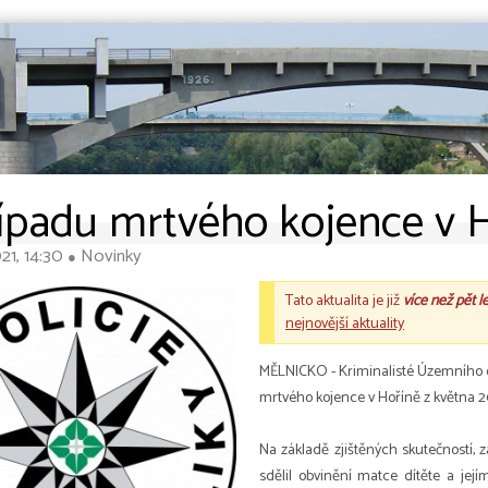
ípadu mrtvého kojence v H
21, 14:30
Novinky
●
Tato aktualita je již
více než pět l
nejnovější aktuality
MĚLNICKO - Kriminalisté Územního od
mrtvého kojence v Hoříně z května 
Na základě zjištěných skutečností, 
sdělil obvinění matce dítěte a její