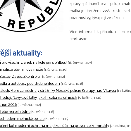
zprávy spáchaného ve spolupachatelstv
matka je ohrožena vyšší trestní sazbo
povinnost vyplývající jí ze zákona.
Více informací k případu naleznete
smrti.aspx
jší aktuality:
tí pro všechny, aneb na kole jen s přilbou!
[16. června, 14:07]
minalisté obvinili dva muže
[1. června, 14:45]
 Zastav. Zavěs. Zkontroluj.
[1. června, 14:42]
zidla a autobusy pod drobnohledem
[1. června, 14:36]
losti, které zaměstnaly strážníky Městské policie Kralupy nad Vltavou
[13. květn
odují: Návykové látky jako hrozba na silnicích
[5. května, 13:44]
thon 2026
[5. května, 13:42]
 Tebe nerozhlédne
[5. května, 13:38]
pohledem mělnické policie
[5. května, 13:35]
ačení kol: moderní ochrana majetku i účinná prevence kriminality
[23. dubna, 11:5