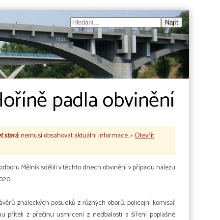
oříně padla obvinění
et stará
, nemusí obsahovat aktuální informace. »
Otevřít
boru Mělník sdělili v těchto dnech obvinění v případu nálezu
2020.
závěrů znaleckých posudků z různých oborů, policejní komisař
mu příteli z přečinu usmrcení z nedbalosti a šíření poplašné