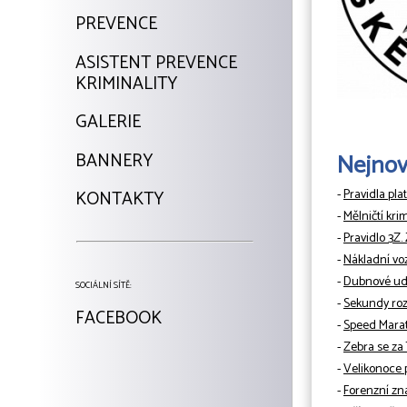
PREVENCE
ASISTENT PREVENCE
KRIMINALITY
GALERIE
BANNERY
Nejnově
-
Pravidla pla
KONTAKTY
-
Mělničtí kri
-
Pravidlo 3Z.
-
Nákladní vo
-
Dubnové udá
SOCIÁLNÍ SÍTĚ:
-
Sekundy rozh
FACEBOOK
-
Speed Mara
-
Zebra se za
-
Velikonoce 
-
Forenzní zn