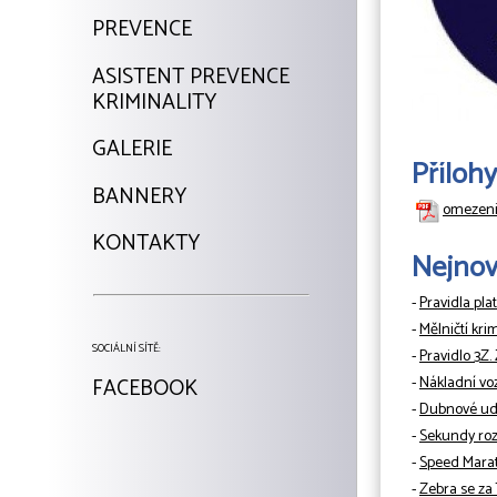
PREVENCE
ASISTENT PREVENCE
KRIMINALITY
GALERIE
Přílohy
BANNERY
omezeni
KONTAKTY
Nejnově
-
Pravidla pla
-
Mělničtí kri
SOCIÁLNÍ SÍTĚ:
-
Pravidlo 3Z.
FACEBOOK
-
Nákladní vo
-
Dubnové udá
-
Sekundy rozh
-
Speed Mara
-
Zebra se za