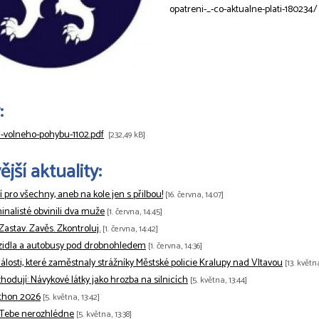
opatreni-_-co-aktualne-plati-180234/
:
-volneho-pohybu-1102.pdf
[232,49 kB]
jší aktuality:
tí pro všechny, aneb na kole jen s přilbou!
[16. června, 14:07]
minalisté obvinili dva muže
[1. června, 14:45]
 Zastav. Zavěs. Zkontroluj.
[1. června, 14:42]
zidla a autobusy pod drobnohledem
[1. června, 14:36]
losti, které zaměstnaly strážníky Městské policie Kralupy nad Vltavou
[13. květn
odují: Návykové látky jako hrozba na silnicích
[5. května, 13:44]
thon 2026
[5. května, 13:42]
 Tebe nerozhlédne
[5. května, 13:38]