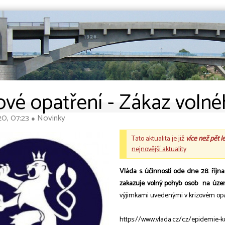
ové opatření - Zákaz voln
020, 07:23
Novinky
●
Tato aktualita je již
více než pět l
nejnovější aktuality
Vláda s účinností ode dne 28. říjn
zakazuje volný pohyb osob na územ
výjimkami uvedenými v krizovém opatř
https://www.vlada.cz/cz/epidemie-