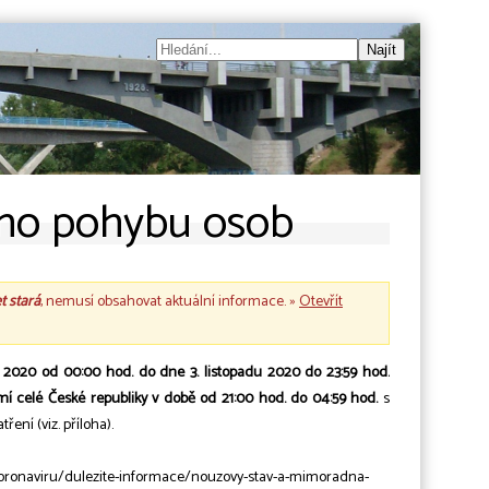
ého pohybu osob
et stará
, nemusí obsahovat aktuální informace. »
Otevřít
a 2020 od 00:00 hod. do dne 3. listopadu 2020 do 23:59 hod.
í celé České republiky v době od 21:00 hod. do 04:59 hod.
s
ení (viz. příloha).
koronaviru/dulezite-informace/nouzovy-stav-a-mimoradna-