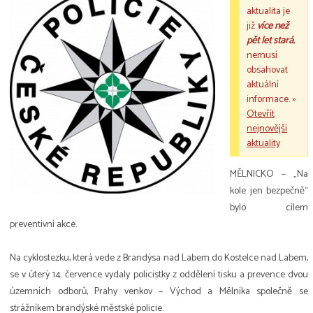
aktualita je
již
více než
pět let stará
,
nemusí
obsahovat
aktuální
informace. »
Otevřít
nejnovější
aktuality
MĚLNICKO – „Na
kole jen bezpečně“
bylo cílem
preventivní akce.
Na cyklostezku, která vede z Brandýsa nad Labem do Kostelce nad Labem,
se v úterý 14. července vydaly policistky z oddělení tisku a prevence dvou
územních odborů, Prahy venkov – Východ a Mělníka společně se
strážníkem brandýské městské policie.