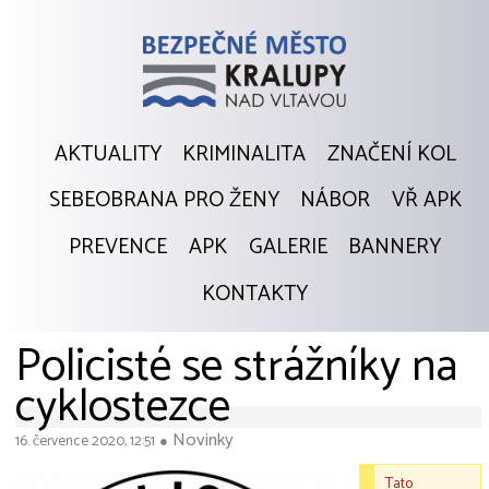
AKTUALITY
KRIMINALITA
ZNAČENÍ KOL
SEBEOBRANA PRO ŽENY
NÁBOR
VŘ APK
PREVENCE
APK
GALERIE
BANNERY
KONTAKTY
Policisté se strážníky na
cyklostezce
Novinky
16. července 2020, 12:51
●
Tato