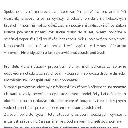
Společně se v rámci preventivní akce zaměřili právě na nejzranitelnější
účastníky provozu, a to na cyklisty, chodce a bruslaře na kolečkových
bruslích. Připomněli, jakou důležitost má používání cyklistické přilby. Zákon
ukládá povinnost nošení cyklistické přilby do 18 let, ovšem policisté a
strážníci doporučují její používání bez rozdílu věku i po dovršení plnoletosti.
Neopomněli ani reflexní prvky, které zvyšují viditelnost účastníků
v provozu.
Mnohdy užití reflexních prvků může zachránit život!
Pro děti, které navštívily preventivní stánek, měli policisté za správné
odpovědi na otázky z oblasti chování v dopravním provozu drobné dárečky.
Odměněni byli i dospělí, kteří děti doprovázeli.
V rámci preventivní akce bylo návštěvníkům zároveň připomenuto
správné
chování u vody
, neboť tato cyklostezka vede podél řeky Labe. V letním
období dochází k rizikovým situacím právě při koupání v řekách či v jiných
vodních plochách, proto je dobré těmto rizikům předcházet.
Zároveň policisté využili této situace k oslovení dospělých cyklistů s
možností práce u PČR a seznámili je s podmínkami k přijetí do sl.poměru.