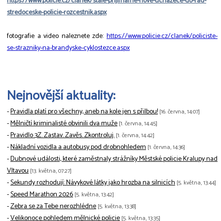
https://www.policie.cz/clanek/stale-prijimame-nove-uchazece-do-rad-
stredoceske-policie-rozcestnik.aspx
fotografie a video naleznete zde:
https://www.policie.cz/clanek/policiste-
se-strazniky-na-brandyske-cyklostezce.aspx
Nejnovější aktuality:
-
Pravidla platí pro všechny, aneb na kole jen s přilbou!
[16. června, 14:07]
-
Mělničtí kriminalisté obvinili dva muže
[1. června, 14:45]
-
Pravidlo 3Z. Zastav. Zavěs. Zkontroluj.
[1. června, 14:42]
-
Nákladní vozidla a autobusy pod drobnohledem
[1. června, 14:36]
-
Dubnové události, které zaměstnaly strážníky Městské policie Kralupy nad
Vltavou
[13. května, 07:27]
-
Sekundy rozhodují: Návykové látky jako hrozba na silnicích
[5. května, 13:44]
-
Speed Marathon 2026
[5. května, 13:42]
-
Zebra se za Tebe nerozhlédne
[5. května, 13:38]
-
Velikonoce pohledem mělnické policie
[5. května, 13:35]