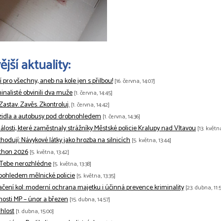
jší aktuality:
tí pro všechny, aneb na kole jen s přilbou!
[16. června, 14:07]
minalisté obvinili dva muže
[1. června, 14:45]
 Zastav. Zavěs. Zkontroluj.
[1. června, 14:42]
zidla a autobusy pod drobnohledem
[1. června, 14:36]
losti, které zaměstnaly strážníky Městské policie Kralupy nad Vltavou
[13. květn
odují: Návykové látky jako hrozba na silnicích
[5. května, 13:44]
thon 2026
[5. května, 13:42]
 Tebe nerozhlédne
[5. května, 13:38]
pohledem mělnické policie
[5. května, 13:35]
ačení kol: moderní ochrana majetku i účinná prevence kriminality
[23. dubna, 11:5
nnosti MP – únor a březen
[15. dubna, 14:57]
hlost
[1. dubna, 15:00]