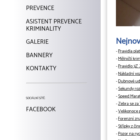
PREVENCE
ASISTENT PREVENCE
KRIMINALITY
Nejnově
GALERIE
-
Pravidla pla
BANNERY
-
Mělničtí kri
-
Pravidlo 3Z.
KONTAKTY
-
Nákladní vo
-
Dubnové udá
-
Sekundy rozh
-
Speed Mara
SOCIÁLNÍ SÍTĚ:
-
Zebra se za
FACEBOOK
-
Velikonoce 
-
Forenzní zn
-
Střípky z či
-
Pozor na ryc