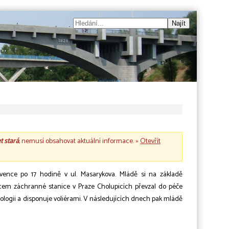
et stará
, nemusí obsahovat aktuální informace. »
Otevřít
ervence po 17 hodině v ul. Masarykova. Mládě si na základě
cem záchranné stanice v Praze Cholupicích převzal do péče
itologii a disponuje voliérami. V následujících dnech pak mládě