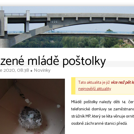
zené mládě poštolky
ce 2020, 08:38
Novinky
●
Tato aktualita je již
více než pět l
nejnovější aktuality
Mládě poštolky nalezly děti 14. č
telefonické domluvy se zaměstnan
strážník MP, který se léta věnuje orn
osobně záchranné stanici předá.