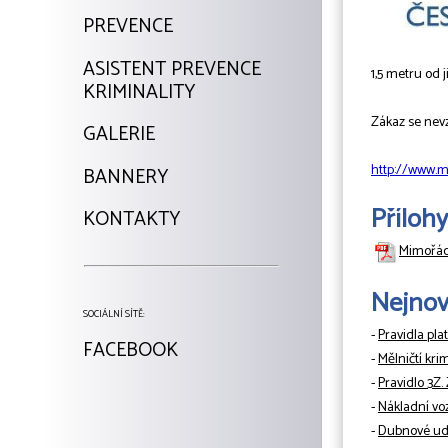
PREVENCE
ASISTENT PREVENCE
1,5 metru od 
KRIMINALITY
Zákaz se nev
GALERIE
http://www.m
BANNERY
Přílohy
KONTAKTY
Mimořád
Nejnově
SOCIÁLNÍ SÍTĚ:
-
Pravidla pla
FACEBOOK
-
Mělničtí kri
-
Pravidlo 3Z.
-
Nákladní vo
-
Dubnové udá