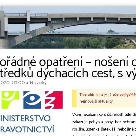
řádné opatření – nošení 
tředků dýchacích cest, s 
 2020, 07:00
Novinky
●
Tato aktualita je již
více než pět l
nejnovější aktuality
Všem osobám se
s účinností ode d
zakazuje pohyb a pobyt bez ochranný
rouška, ústenka, šátek, šál nebo jiné 