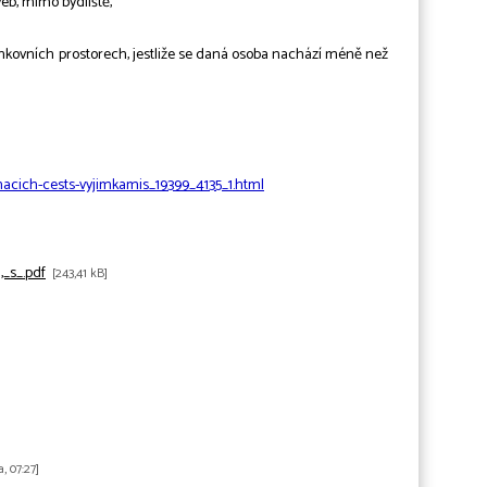
veb, mimo bydliště,
nkovních prostorech, jestliže se daná osoba nachází méně než
cich-cests-vyjimkamis_19399_4135_1.html
_s_.pdf
[243,41 kB]
a, 07:27]