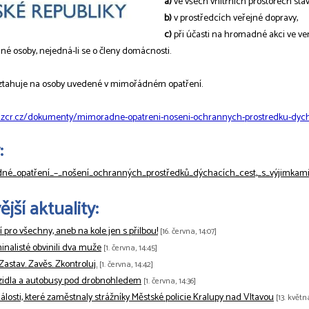
a)
ve všech vnitřních prostorech sta
b)
v prostředcích veřejné dopravy,
c)
při účasti na hromadné akci ve ve
jiné osoby, nejedná-li se o členy domácnosti.
ztahuje na osoby uvedené v mimořádném opatření.
zcr.cz/dokumenty/mimoradne-opatreni-noseni-ochrannych-prostredku-dycha
:
né_opatření_–_nošení_ochranných_prostředků_dýchacích_cest,_s_výjimkami,
jší aktuality:
tí pro všechny, aneb na kole jen s přilbou!
[16. června, 14:07]
minalisté obvinili dva muže
[1. června, 14:45]
 Zastav. Zavěs. Zkontroluj.
[1. června, 14:42]
zidla a autobusy pod drobnohledem
[1. června, 14:36]
losti, které zaměstnaly strážníky Městské policie Kralupy nad Vltavou
[13. květn