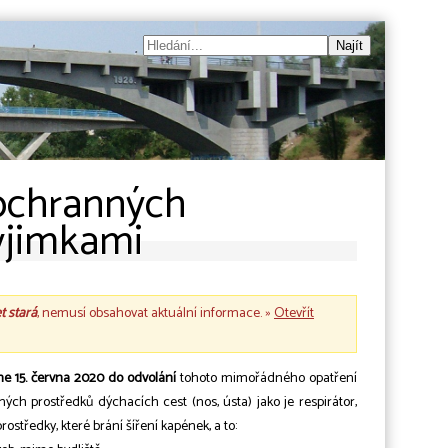
ochranných
výjimkami
et stará
, nemusí obsahovat aktuální informace. »
Otevřít
ne 15. června 2020 do odvolání
tohoto mimořádného opatření
ch prostředků dýchacích cest (nos, ústa) jako je respirátor,
prostředky, které brání šíření kapének, a to: