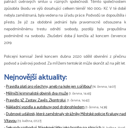
patnáct úvěrových smluv u různých společností. Těmto společnostem
způsobila škodu ve výši dosahující celkem téměř 160 000,- Kč. V té době
nebyla zaměstnaná, byla vedena na úřadu práce. Podvodů se dopouštěla i
přesto, že již za obdobné jednání byla pravomocně odsouzena k
nepodmíněnému trestu odnětí svobody, později byla propuštěna
podmíněně na svobodu. Zkušební doba jÍ končila až koncem července
2019.
Policejní komisař ženě koncem dubna 2020 sdělil obvinění z přečinu
podvod a úvěrový podvod. Za mřížemi tentokrát může skončit až na pět let.
Nejnovější aktuality:
-
Pravidla platí pro všechny, aneb na kole jen s přilbou!
[16. června, 14:07]
-
Mělničtí kriminalisté obvinili dva muže
[1. června, 14:45]
-
Pravidlo 3Z. Zastav. Zavěs. Zkontroluj.
[1. června, 14:42]
-
Nákladní vozidla a autobusy pod drobnohledem
[1. června, 14:36]
-
Dubnové události, které zaměstnaly strážníky Městské policie Kralupy nad
Vltavou
[13. května, 07:27]
-
Sekundy rozhodují: Návykové látky jako hrozba na silnicích
[5. května, 13:44]