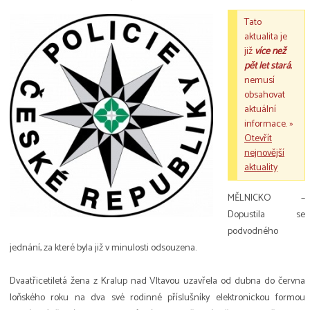
Tato
aktualita je
již
více než
pět let stará
,
nemusí
obsahovat
aktuální
informace. »
Otevřít
nejnovější
aktuality
MĚLNICKO –
Dopustila se
podvodného
jednání, za které byla již v minulosti odsouzena.
Dvaatřicetiletá žena z Kralup nad Vltavou uzavřela od dubna do června
loňského roku na dva své rodinné příslušníky elektronickou formou