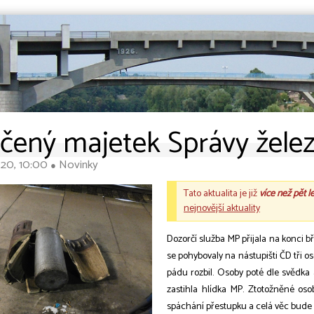
čený majetek Správy želez
020, 10:00
Novinky
●
Tato aktualita je již
více než pět l
nejnovější aktuality
Dozorčí služba MP přijala na konci b
se pohybovaly na nástupišti ČD tři o
pádu rozbil. Osoby poté dle svědka
zastihla hlídka MP. Ztotožněné os
spáchání přestupku a celá věc bude