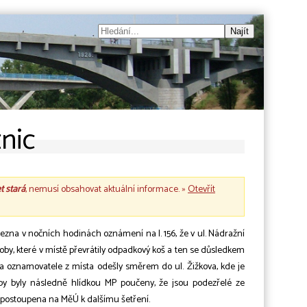
nic
et stará
, nemusí obsahovat aktuální informace. »
Otevřít
řezna v nočních hodinách oznámení na l. 156, že v ul. Nádražní
soby, které v místě převrátily odpadkový koš a ten se důsledkem
 a oznamovatele z místa odešly směrem do ul. Žižkova, kde je
oby byly následně hlídkou MP poučeny, že jsou podezřelé ze
 postoupena na MěÚ k dalšímu šetření.