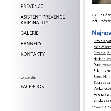
PREVENCE
ČD - České d
ASISTENT PREVENCE
MěÚ - Městsk
KRIMINALITY
Nejnově
GALERIE
-
Pravidla pla
BANNERY
-
Mělničtí kri
-
Pravidlo 3Z.
KONTAKTY
-
Nákladní vo
-
Dubnové udá
-
Sekundy rozh
-
Speed Mara
SOCIÁLNÍ SÍTĚ:
-
Zebra se za
FACEBOOK
-
Velikonoce 
-
Forenzní zn
-
Střípky z či
-
Pozor na ryc