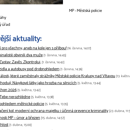
MP - Městská policie
ráhy
ý úřad
jší aktuality:
tí pro všechny, aneb na kole jen s přilbou!
[16. června, 14:07]
minalisté obvinili dva muže
[1. června, 14:45]
 Zastav. Zavěs. Zkontroluj.
[1. června, 14:42]
zidla a autobusy pod drobnohledem
[1. června, 14:36]
losti, které zaměstnaly strážníky Městské policie Kralupy nad Vltavou
[13. květn
odují: Návykové látky jako hrozba na silnicích
[5. května, 13:44]
thon 2026
[5. května, 13:42]
 Tebe nerozhlédne
[5. května, 13:38]
pohledem mělnické policie
[5. května, 13:35]
ačení kol: moderní ochrana majetku i účinná prevence kriminality
[23. dubna, 11:5
nnosti MP – únor a březen
[15. dubna, 14:57]
hlost
[1. dubna, 15:00]