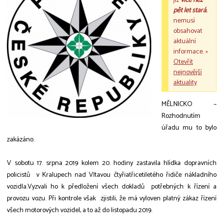
již
více než
pět let stará
,
nemusí
obsahovat
aktuální
informace. »
Otevřít
nejnovější
aktuality
MĚLNICKO –
Rozhodnutím
úřadu mu to bylo
zakázáno.
V sobotu 17. srpna 2019 kolem 20. hodiny zastavila hlídka dopravních
policistů v Kralupech nad Vltavou čtyřiatřicetiletého řidiče nákladního
vozidla.Vyzvali ho k předložení všech dokladů potřebných k řízení a
provozu vozu. Při kontrole však zjistili, že má vyloven platný zákaz řízení
všech motorových vozidel, a to až do listopadu 2019.