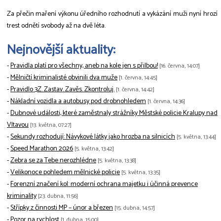
Za přečin maření výkonu úředního rozhodnutí a vykázání muži nyní hrozí
trest odnětí svobody až na dvě léta.
Nejnovější aktuality:
-
Pravidla platí pro všechny, aneb na kole jen s přilbou!
[16. června, 14:07]
-
Mělničtí kriminalisté obvinili dva muže
[1. června, 14:45]
-
Pravidlo 3Z. Zastav. Zavěs. Zkontroluj.
[1. června, 14:42]
-
Nákladní vozidla a autobusy pod drobnohledem
[1. června, 14:36]
-
Dubnové události, které zaměstnaly strážníky Městské policie Kralupy nad
Vltavou
[13. května, 07:27]
-
Sekundy rozhodují: Návykové látky jako hrozba na silnicích
[5. května, 13:44]
-
Speed Marathon 2026
[5. května, 13:42]
-
Zebra se za Tebe nerozhlédne
[5. května, 13:38]
-
Velikonoce pohledem mělnické policie
[5. května, 13:35]
-
Forenzní značení kol: moderní ochrana majetku i účinná prevence
kriminality
[23. dubna, 11:56]
-
Střípky z činnosti MP – únor a březen
[15. dubna, 14:57]
-
Pozor na rychlost
[1. dubna, 15:00]