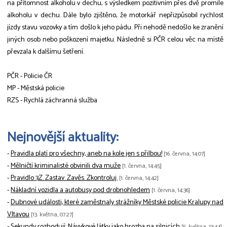
na přítomnost alkoholu v dechu, s výsledkem pozitivním přes dvě promile
alkoholu v dechu. Dále bylo zjištěno, že motorkář nepřizpůsobil rychlost
jízdy stavu vozovky a tím došlo k jeho pádu. Při nehodě nedošlo ke zranění
jiných osob nebo poškození majetku. Následně si PČR celou věc na místě
převzala k dalšímu šetření.
PČR - Policie ČR
MP - Městská policie
RZS - Rychlá záchranná služba
Nejnovější aktuality:
-
Pravidla platí pro všechny, aneb na kole jen s přilbou!
[16. června, 14:07]
-
Mělničtí kriminalisté obvinili dva muže
[1. června, 14:45]
-
Pravidlo 3Z. Zastav. Zavěs. Zkontroluj.
[1. června, 14:42]
-
Nákladní vozidla a autobusy pod drobnohledem
[1. června, 14:36]
-
Dubnové události, které zaměstnaly strážníky Městské policie Kralupy nad
Vltavou
[13. května, 07:27]
-
Sekundy rozhodují: Návykové látky jako hrozba na silnicích
[5. května, 13:44]