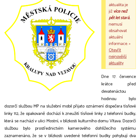
aktualita je
již
více než
pět let stará
,
nemusí
obsahovat
aktuální
informace. »
Otevřít
nejnovější
aktuality
Dne 17. července
krátce před
devatenáctou
hodinou bylo
dozorčí službou MP na služební mobil přijato oznámení dispečera tísňové
linky 112, že opakovaně dochází k zneužití tísňové linky z telefonní budky,
která se nachází v ulici Mostní, v blízkosti kulturního domu Vltava. Dozorčí
službou bylo prostřednictvím kamerového dohlížecího systému
zaznamenáno, že se v blízkosti uvedené telefonní budky pohybují dva