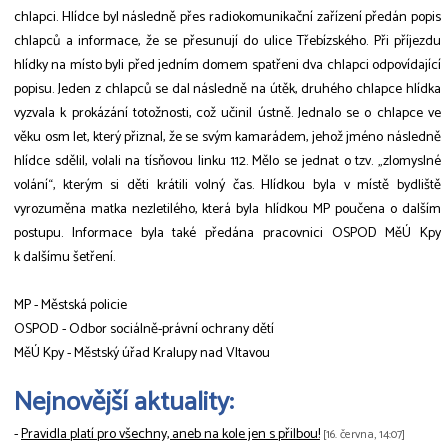
chlapci. Hlídce byl následně přes radiokomunikační zařízení předán popis
chlapců a informace, že se přesunují do ulice Třebízského. Při příjezdu
hlídky na místo byli před jedním domem spatřeni dva chlapci odpovídající
popisu. Jeden z chlapců se dal následně na útěk, druhého chlapce hlídka
vyzvala k prokázání totožnosti, což učinil ústně. Jednalo se o chlapce ve
věku osm let, který přiznal, že se svým kamarádem, jehož jméno následně
hlídce sdělil, volali na tísňovou linku 112. Mělo se jednat o tzv. „zlomyslné
volání“, kterým si děti krátili volný čas. Hlídkou byla v místě bydliště
vyrozuměna matka nezletilého, která byla hlídkou MP poučena o dalším
postupu. Informace byla také předána pracovnici OSPOD MěÚ Kpy
k dalšímu šetření.
MP - Městská policie
OSPOD - Odbor sociálně-právní ochrany dětí
MěÚ Kpy - Městský úřad Kralupy nad Vltavou
Nejnovější aktuality:
-
Pravidla platí pro všechny, aneb na kole jen s přilbou!
[16. června, 14:07]