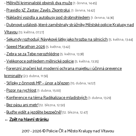
-
Mělničtí kriminalisté obvinili dva muže
[1. června, 14:45]
-
Pravidlo 3Z. Zastav. Zavěs. Zkontroluj.
[1. června, 14:42]
-
Nákladní vozidla a autobusy pod drobnohledem
[1. června, 14:36]
-
Dubnové události, které zaměstnaly strážníky Městské policie Kralupy nad
Vltavou
[13. května, 07:27]
-
Sekundy rozhodují: Návykové látky jako hrozba na silnicích
[5. května, 13:44]
-
Speed Marathon 2026
[5. května, 13:42]
-
Zebra se za Tebe nerozhlédne
[5. května, 13:38]
-
Velikonoce pohledem mělnické policie
[5. května, 13:35]
-
Forenzní značení kol: moderní ochrana majetku i účinná prevence
kriminality
[23. dubna, 11:56]
-
Střípky z činnosti MP – únor a březen
[15. dubna, 14:57]
-
Pozor na rychlost
[1. dubna, 15:00]
-
Konference na téma Radikalizace mladistvých
[1. dubna, 13:29]
-
Bez pásu ani metr!
[12. března, 12:50]
-
Buďte vidět a jezděte bezpečně!
[12. března, 12:47]
←
Zpět na hlavní stránku
2017 - 2026 © Policie ČR a Město Kralupy nad Vltavou