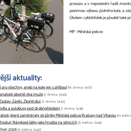
provozu a v neposlední řadě monitor
povinnou výbavu jízdního kola, a zda
Úkolem cyklohlídek je působit také 
MP - Městská policie
jší aktuality:
tí pro všechny, aneb na kole jen s přilbou!
[16. června, 14:07]
minalisté obvinili dva muže
[1. června, 14:45]
 Zastav. Zavěs. Zkontroluj.
[1. června, 14:42]
zidla a autobusy pod drobnohledem
[1. června, 14:36]
losti, které zaměstnaly strážníky Městské policie Kralupy nad Vltavou
[13. květn
odují: Návykové látky jako hrozba na silnicích
[5. května, 13:44]
thon 2026
[5. května, 13:42]