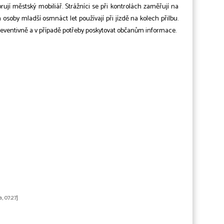
ují městský mobiliář. Strážníci se při kontrolách zaměřují na
 osoby mladší osmnáct let používají při jízdě na kolech přilbu.
preventivně a v případě potřeby poskytovat občanům informace.
a, 07:27]