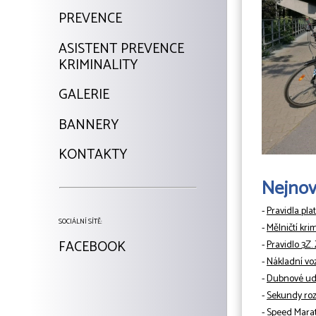
PREVENCE
ASISTENT PREVENCE
KRIMINALITY
GALERIE
BANNERY
KONTAKTY
Nejnově
-
Pravidla pla
SOCIÁLNÍ SÍTĚ:
-
Mělničtí kri
FACEBOOK
-
Pravidlo 3Z.
-
Nákladní vo
-
Dubnové udá
-
Sekundy rozh
-
Speed Mara