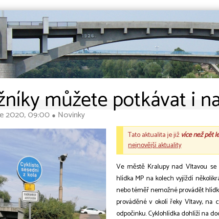
žníky můžete potkávat i n
ce 2020, 09:00
Novinky
●
Tato aktualita je již
více než pět l
nejnovější aktuality
Ve městě Kralupy nad Vltavou se m
hlídka MP na kolech vyjíždí několik
nebo téměř nemožné provádět hlídko
prováděné v okolí řeky Vltavy, na c
odpočinku. Cyklohlídka dohlíží na d