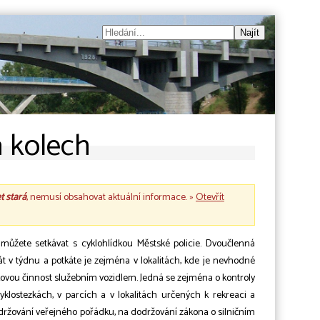
a kolech
et stará
, nemusí obsahovat aktuální informace. »
Otevřít
ůžete setkávat s cyklohlídkou Městské policie. Dvoučlenná
rát v týdnu a potkáte je zejména v lokalitách, kde je nevhodné
vou činnost služebním vozidlem. Jedná se zejména o kontroly
yklostezkách, v parcích a v lokalitách určených k rekreaci a
održování veřejného pořádku, na dodržování zákona o silničním