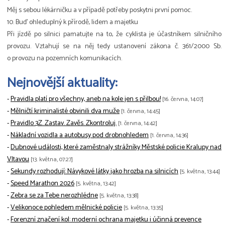
Měj s sebou lékárničku a v případě potřeby poskytni první pomoc.
10. Buď ohleduplný k přírodě, lidem a majetku
Při jízdě po silnici pamatujte na to, že cyklista je účastníkem silničního
provozu. Vztahují se na něj tedy ustanovení zákona č. 361/2000 Sb.
o provozu na pozemních komunikacích.
Nejnovější aktuality:
-
Pravidla platí pro všechny, aneb na kole jen s přilbou!
[16. června, 14:07]
-
Mělničtí kriminalisté obvinili dva muže
[1. června, 14:45]
-
Pravidlo 3Z. Zastav. Zavěs. Zkontroluj.
[1. června, 14:42]
-
Nákladní vozidla a autobusy pod drobnohledem
[1. června, 14:36]
-
Dubnové události, které zaměstnaly strážníky Městské policie Kralupy nad
Vltavou
[13. května, 07:27]
-
Sekundy rozhodují: Návykové látky jako hrozba na silnicích
[5. května, 13:44]
-
Speed Marathon 2026
[5. května, 13:42]
-
Zebra se za Tebe nerozhlédne
[5. května, 13:38]
-
Velikonoce pohledem mělnické policie
[5. května, 13:35]
-
Forenzní značení kol: moderní ochrana majetku i účinná prevence