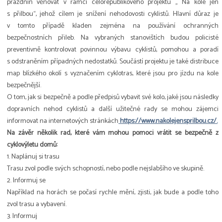
prázdnin věnovat v rámci celorepublikového projektu „ Na kole jen
s přilbou“, jehož cílem je snížení nehodovosti cyklistů. Hlavní důraz je
v tomto případě kladen zejména na používání ochranných
bezpečnostních přileb. Na vybraných stanovištích budou policisté
preventivně kontrolovat povinnou výbavu cyklistů, pomohou a poradí
s odstraněním případných nedostatků. Součástí projektu je také distribuce
map blízkého okolí s vyznačením cyklotras, které jsou pro jízdu na kole
bezpečnější.
O tom, jak si bezpečně a podle předpisů vybavit své kolo, jaké jsou následky
dopravních nehod cyklistů a další užitečné rady se mohou zájemci
informovat na internetových stránkách
https://www.nakolejensprilbou.cz/.
Na závěr několik rad, které vám mohou pomoci vrátit se bezpečně z
cyklovýletu domů:
1. Naplánuj si trasu
Trasu zvol podle svých schopností, nebo podle nejslabšího ve skupině.
2. Informuj se
Například na horách se počasí rychle mění, zjisti, jak bude a podle toho
zvol trasu a vybavení.
3. Informuj