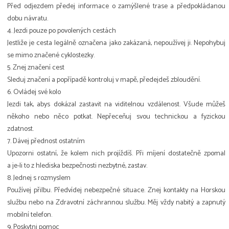
Před odjezdem předej informace o zamýšlené trase a předpokládanou
dobu návratu.
4. Jezdi pouze po povolených cestách
Jestliže je cesta legálně označena jako zakázaná, nepoužívej ji. Nepohybuj
se mimo značené cyklostezky.
5. Znej značení cest
Sleduj značení a popřípadě kontroluj v mapě, předejdeš zbloudění.
6. Ovládej své kolo
Jezdi tak, abys dokázal zastavit na viditelnou vzdálenost. Všude můžeš
někoho nebo něco potkat. Nepřeceňuj svou technickou a fyzickou
zdatnost.
7. Dávej přednost ostatním
Upozorni ostatní, že kolem nich projíždíš. Při míjení dostatečně zpomal
a je-li to z hlediska bezpečnosti nezbytné, zastav.
8. Jednej s rozmyslem
Používej přilbu. Předvídej nebezpečné situace. Znej kontakty na Horskou
službu nebo na Zdravotní záchrannou službu. Měj vždy nabitý a zapnutý
mobilní telefon.
9. Poskytni pomoc