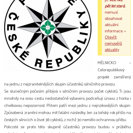
již
více než
pět let stará
,
nemusí
obsahovat
aktuální
informace. »
Otevřít
nejnovější
aktuality
MĚLNICKO –
Celorepublikový
projekt zaměřený
na jednu z nejzranitelnějších skupin účastníků silničního provozu.
Se slunečným počasím přibývá v silničním provozu počet cyklistů. Ti jsou
mnohdy na svou cestu nedostatečně vybaveni, podceňují únavu z horka i
chvilkovou nepozornost. Přitom patří mezi jednu z nejrizikovějších skupin.
Způsobená zranění mohou mít fatální následky. Jen za loňský rok přišlo na
českých silnicích o život 38 cyklistů, z nichž 30 nemělo ochrannou přilbu.
Policisté se proto této skupině účastníků provozu budou v průběhu