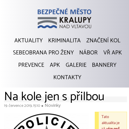
AKTUALITY
KRIMINALITA
ZNAČENÍ KOL
SEBEOBRANA PRO ŽENY
NÁBOR
VŘ APK
PREVENCE
APK
GALERIE
BANNERY
KONTAKTY
Na kole jen s přilbou
Novinky
19. července 2019, 15:10
●
Tato
aktualita je