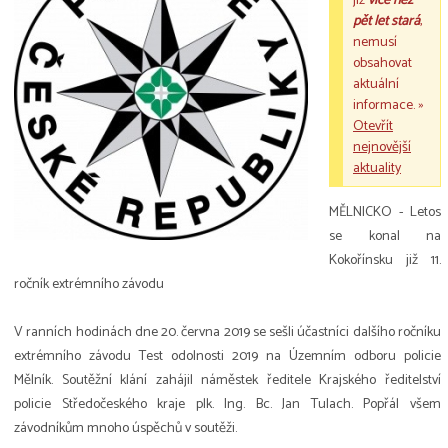
již
více než
pět let stará
,
nemusí
obsahovat
aktuální
informace. »
Otevřít
nejnovější
aktuality
MĚLNICKO - Letos
se konal na
Kokořínsku již 11.
ročník extrémního závodu
V ranních hodinách dne 20. června 2019 se sešli účastníci dalšího ročníku
extrémního závodu Test odolnosti 2019 na Územním odboru policie
Mělník. Soutěžní klání zahájil náměstek ředitele Krajského ředitelství
policie Středočeského kraje plk. Ing. Bc. Jan Tulach. Popřál všem
závodníkům mnoho úspěchů v soutěži.