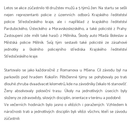
Letos se akce zúčastnilo 18 družstev mužů a 5 týmů žen. Na startu se sešli
nejen reprezentanti policie z územních odborů Krajského ředitelství
policie Středočeského kraje, ale i například z krajského ředitelství
Pardubického, Ústeckého a Moravskoslezského, a také policisté z Prahy.
Zastoupení zde měli také hasiči z Mělníka, Škody auto Mladá Boleslav a
Městská policie Mělník. Svůj tým sestavili také policisté ze zásahové
jednotky a školního policejního střediska Krajského ředitelství
Středočeského kraje.
Startovalo se jako každoročně z Romanova u Mšena. Cíl závodu byl na
parkovišti pod hradem Kokořín. Pětičlenné týmy se pohybovaly po trati
dlouhé zhruba dvaadvacet kilometrů, kde na závodníky čekalo 16 stanovišť.
Ženy absolvovaly poloviční trasu. Úkoly na jednotlivých úsecích byly
složeny ze zdravovědy, silových disciplín, orientace v terénu a podobně.
Ve večerních hodinách bylo jasno o vítězích i poražených. Vzhledem k
náročnosti trati a jednotlivých disciplín byli vítězi všichni, kteří se závodu
zúčastnili.