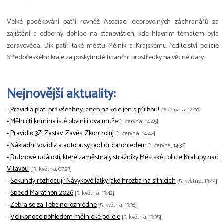
Velké poděkování patří rovněž Asociaci dobrovolných záchranářů za
zajištění a odborný dohled na stanovištích, kde hlavním tématem byla
zdravověda. Dík patří také městu Mělník a Krajskému ředitelství policie
Středočeského kraje za poskytnuté finanční prostředky na věcné dary.
Nejnovější aktuality:
-
Pravidla platí pro všechny, aneb na kole jen s přilbou!
[16. června, 14:07]
-
Mělničtí kriminalisté obvinili dva muže
[1. června, 14:45]
-
Pravidlo 3Z. Zastav. Zavěs. Zkontroluj.
[1. června, 14:42]
-
Nákladní vozidla a autobusy pod drobnohledem
[1. června, 14:36]
-
Dubnové události, které zaměstnaly strážníky Městské policie Kralupy nad
Vltavou
[13. května, 07:27]
-
Sekundy rozhodují: Návykové látky jako hrozba na silnicích
[5. května, 13:44]
-
Speed Marathon 2026
[5. května, 13:42]
-
Zebra se za Tebe nerozhlédne
[5. května, 13:38]
-
Velikonoce pohledem mělnické policie
[5. května, 13:35]