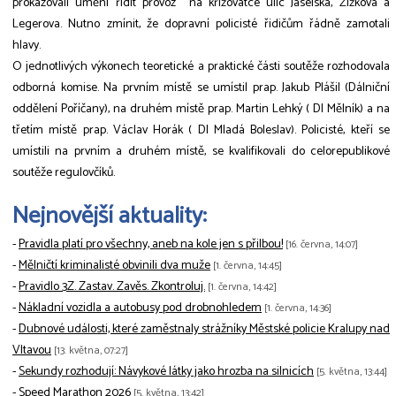
prokazovali umění řídit provoz na křižovatce ulic Jaselská, Žižkova a
Legerova. Nutno zmínit, že dopravní policisté řidičům řádně zamotali
hlavy.
O jednotlivých výkonech teoretické a praktické části soutěže rozhodovala
odborná komise. Na prvním místě se umístil prap. Jakub Plášil (Dálniční
oddělení Poříčany), na druhém místě prap. Martin Lehký ( DI Mělník) a na
třetím místě prap. Václav Horák ( DI Mladá Boleslav). Policisté, kteří se
umístili na prvním a druhém místě, se kvalifikovali do celorepublikové
soutěže regulovčíků.
Nejnovější aktuality:
-
Pravidla platí pro všechny, aneb na kole jen s přilbou!
[16. června, 14:07]
-
Mělničtí kriminalisté obvinili dva muže
[1. června, 14:45]
-
Pravidlo 3Z. Zastav. Zavěs. Zkontroluj.
[1. června, 14:42]
-
Nákladní vozidla a autobusy pod drobnohledem
[1. června, 14:36]
-
Dubnové události, které zaměstnaly strážníky Městské policie Kralupy nad
Vltavou
[13. května, 07:27]
-
Sekundy rozhodují: Návykové látky jako hrozba na silnicích
[5. května, 13:44]
-
Speed Marathon 2026
[5. května, 13:42]