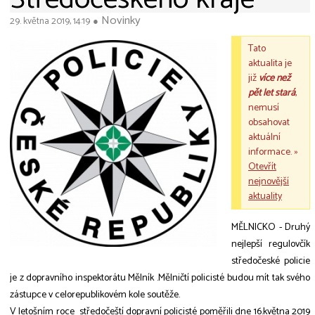
Novinky
29. května 2019, 14:19
●
Tato
aktualita je
již
více než
pět let stará
,
nemusí
obsahovat
aktuální
informace. »
Otevřít
nejnovější
aktuality
MĚLNICKO - Druhý
nejlepší regulovčík
středočeské policie
je z dopravního inspektorátu Mělník .Mělničtí policisté budou mít tak svého
zástupce v celorepublikovém kole soutěže.
V letošním roce středočeští dopravní policisté poměřili dne 16.května 2019