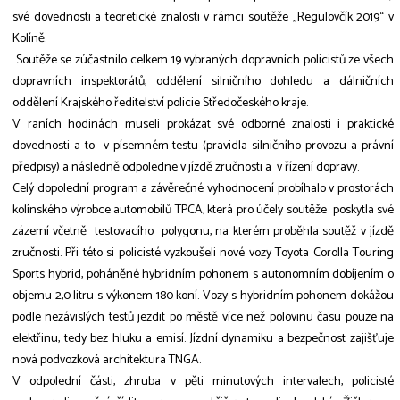
své dovednosti a teoretické znalosti v rámci soutěže „Regulovčík 2019“ v
Kolíně.
Soutěže se zúčastnilo celkem 19 vybraných dopravních policistů ze všech
dopravních inspektorátů, oddělení silničního dohledu a dálničních
oddělení Krajského ředitelství policie Středočeského kraje.
V raních hodinách museli prokázat své odborné znalosti i praktické
dovednosti a to v písemném testu (pravidla silničního provozu a právní
předpisy) a následně odpoledne v jízdě zručnosti a v řízení dopravy.
Celý dopolední program a závěrečné vyhodnocení probíhalo v prostorách
kolínského výrobce automobilů TPCA, která pro účely soutěže poskytla své
zázemí včetně testovacího polygonu, na kterém proběhla soutěž v jízdě
zručnosti. Při této si policisté vyzkoušeli nové vozy Toyota Corolla Touring
Sports hybrid, poháněné hybridním pohonem s autonomním dobíjením o
objemu 2,0 litru s výkonem 180 koní. Vozy s hybridním pohonem dokážou
podle nezávislých testů jezdit po městě více než polovinu času pouze na
elektřinu, tedy bez hluku a emisí. Jízdní dynamiku a bezpečnost zajišťuje
nová podvozková architektura TNGA.
V odpolední části, zhruba v pěti minutových intervalech, policisté