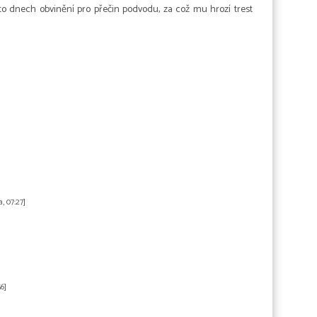
hto dnech obvinění pro přečin podvodu, za což mu hrozí trest
a, 07:27]
6]