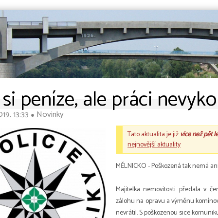
 si peníze, ale práci nevyko
019, 13:33
Novinky
●
Tato aktualita je již
více než pět l
nejnovější aktuality
MĚLNICKO - Poškozená tak nemá ani
Majitelka nemovitosti předala v če
zálohu na opravu a výměnu komínové
nevrátil. S poškozenou sice komuniku