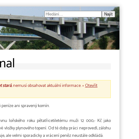
nal
et stará
, nemusí obsahovat aktuální informace. »
Otevřít
 peníze ani spravený komín.
rvnu loňského roku pětatřicetiletému muži 12 000,- Kč jako
 vložky plynového topení. Od té doby práci neprovedl, zálohu
je, ale velmi sporadicky a vrácení peněz neustále odkládá.