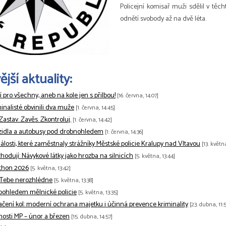
Policejní komisař muži sdělil v těc
odnětí svobody až na dvě léta.
jší aktuality:
tí pro všechny, aneb na kole jen s přilbou!
[16. června, 14:07]
minalisté obvinili dva muže
[1. června, 14:45]
 Zastav. Zavěs. Zkontroluj.
[1. června, 14:42]
zidla a autobusy pod drobnohledem
[1. června, 14:36]
losti, které zaměstnaly strážníky Městské policie Kralupy nad Vltavou
[13. květn
odují: Návykové látky jako hrozba na silnicích
[5. května, 13:44]
thon 2026
[5. května, 13:42]
 Tebe nerozhlédne
[5. května, 13:38]
pohledem mělnické policie
[5. května, 13:35]
ačení kol: moderní ochrana majetku i účinná prevence kriminality
[23. dubna, 11:5
nnosti MP – únor a březen
[15. dubna, 14:57]