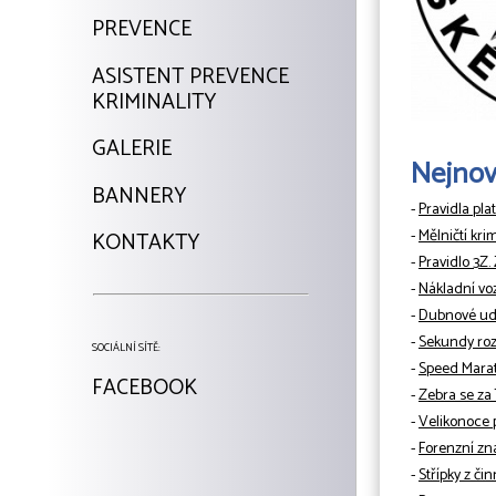
PREVENCE
ASISTENT PREVENCE
KRIMINALITY
GALERIE
Nejnově
BANNERY
-
Pravidla pla
-
Mělničtí kri
KONTAKTY
-
Pravidlo 3Z.
-
Nákladní vo
-
Dubnové udá
-
Sekundy rozh
SOCIÁLNÍ SÍTĚ:
-
Speed Mara
FACEBOOK
-
Zebra se za
-
Velikonoce 
-
Forenzní zn
-
Střípky z či