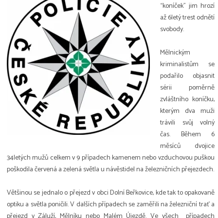
“koníček” jim hrozí
až 6letý trest odnětí
svobody.
Mělnickým
kriminalistům se
podařilo objasnit
sérii poměrně
zvláštního koníčku,
kterým dva muži
trávili svůj volný
čas. Během 6
měsíců dvojice
34letých mužů celkem v 9 případech kamenem nebo vzduchovou puškou
poškodila červená a zelená světla u návěstidel na železničních přejezdech.
Většinou se jednalo o přejezd v obci Dolní Beřkovice, kde tak to opakovaně
optiku a světla poničili. V dalších případech se zaměřili na železniční trať a
přejezd v Záluží, Mělníku nebo Malém Újezdě. Ve všech případech