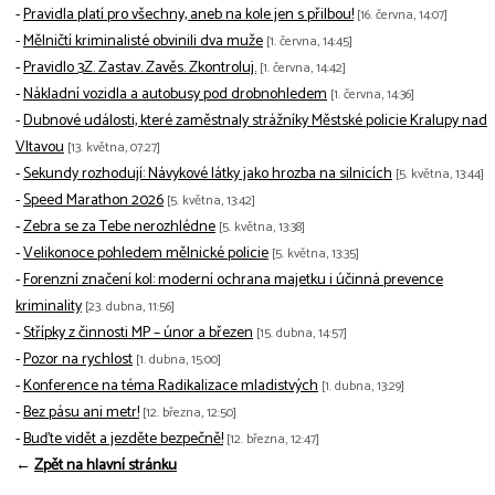
-
Pravidla platí pro všechny, aneb na kole jen s přilbou!
[16. června, 14:07]
-
Mělničtí kriminalisté obvinili dva muže
[1. června, 14:45]
-
Pravidlo 3Z. Zastav. Zavěs. Zkontroluj.
[1. června, 14:42]
-
Nákladní vozidla a autobusy pod drobnohledem
[1. června, 14:36]
-
Dubnové události, které zaměstnaly strážníky Městské policie Kralupy nad
Vltavou
[13. května, 07:27]
-
Sekundy rozhodují: Návykové látky jako hrozba na silnicích
[5. května, 13:44]
-
Speed Marathon 2026
[5. května, 13:42]
-
Zebra se za Tebe nerozhlédne
[5. května, 13:38]
-
Velikonoce pohledem mělnické policie
[5. května, 13:35]
-
Forenzní značení kol: moderní ochrana majetku i účinná prevence
kriminality
[23. dubna, 11:56]
-
Střípky z činnosti MP – únor a březen
[15. dubna, 14:57]
-
Pozor na rychlost
[1. dubna, 15:00]
-
Konference na téma Radikalizace mladistvých
[1. dubna, 13:29]
-
Bez pásu ani metr!
[12. března, 12:50]
-
Buďte vidět a jezděte bezpečně!
[12. března, 12:47]
←
Zpět na hlavní stránku