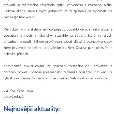
poškodili u světelného návěstidla optiku červeného a zeleného světla.
Celková škoda, kterou svým jednáním muži způsobili se vyšplhala na
částku 150 tisíc korun.
Mělnickým kriminalistům se tyto případy podařilo objasnit díky výborné
operativní činnosti a také díky rozsáhlému šetření, které ve všech
případech provedli. Během prověřování získali důležité poznatky a stopy,
které je zavedli ke dvěma podezřelým mužům. Oba se pak policistům k
celé věci přiznali.
Kriminalisté dvojici obvinili za spáchání trestného činu poškození a
ohrožení provozu obecně prospěšného zařízení a poškození cizí věci. Za
tyto skutky oběma obviněným může hrozit až 6letý trest odnětí svobody.
por. Mgr. Pavel Truxa
tiskový mluvčí
Nejnovější aktuality: