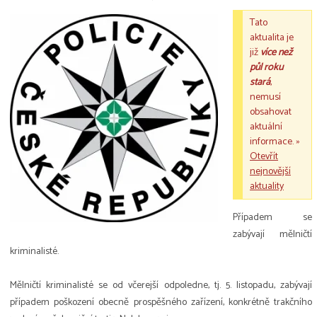
Tato
aktualita je
již
více než
půl roku
stará
,
nemusí
obsahovat
aktuální
informace. »
Otevřít
nejnovější
aktuality
Případem se
zabývají mělničtí
kriminalisté.
Mělničtí kriminalisté se od včerejší odpoledne, tj. 5. listopadu, zabývají
případem poškození obecně prospěšného zařízení, konkrétně trakčního