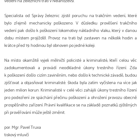
vedení na železniční trati v Nelahozevsi.
Specialista od Správy železnic zjistil poruchu na trakčním vedení, které
bylo zřejmě mechanicky poškozeno. V důsledku prověšení trakčního
vedení pak došlo k poškození lokomotivy nákladního vlaku, který v danou
dobu místem projížděl. Provoz na trati byl zastaven na několik hodin a
krátce před 19. hodinou byl obnoven po jedné koleji.
Na místo okamžitě vyjeli mělničtí policisté a kriminalisté, kteří celou věc
zadokumentovali a provádí neodkladné úkony trestního řízení. Zda
k poškození došlo cizím zaviněním, nebo došlo k technické závadě, budou
zjišťovat a objasňovat kriminalisté. škoda byla zatím vyčíslena na více jak
jeden milion korun. Kriminalisté v celé věci zahájili úkony trestního řízení
pro podezření ze spáchání přečinu poškození a ohrožení provozu obecně
prospěšného zařízení. Právní kvalifikace se na základě poznatků zjištěných
při prověřování může ještě změnit.
por. Mgr. Pavel Truxa
tiskový mluvčí