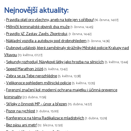
Nejnovější aktuality:
-
Pravidla platí pro všechny, aneb na kole jen s přilbou!
[16. června, 14:07]
-
Mělničtí kriminalisté obvinili dva muže
[1. června, 14:45]
-
Pravidlo 3Z. Zastav. Zavěs. Zkontroluj.
[1. června, 14:42]
-
Nákladní vozidla a autobusy pod drobnohledem
[1. června, 14:36]
-
Dubnové události, které zaměstnaly strážníky Městské policie Kralupy nad
Vltavou
[13. května, 07:27]
-
Sekundy rozhodují: Návykové látky jako hrozba na silnicích
[5. května, 13:44]
-
Speed Marathon 2026
[5. května, 13:42]
-
Zebra se za Tebe nerozhlédne
[5. května, 13:38]
-
Velikonoce pohledem mělnické policie
[5. května, 13:35]
-
Forenzní značení kol: moderní ochrana majetku i účinná prevence
kriminality
[23. dubna, 11:56]
-
Střípky z činnosti MP – únor a březen
[15. dubna, 14:57]
-
Pozor na rychlost
[1. dubna, 15:00]
-
Konference na téma Radikalizace mladistvých
[1. dubna, 13:29]
-
Bez pásu ani metr!
[12. března, 12:50]