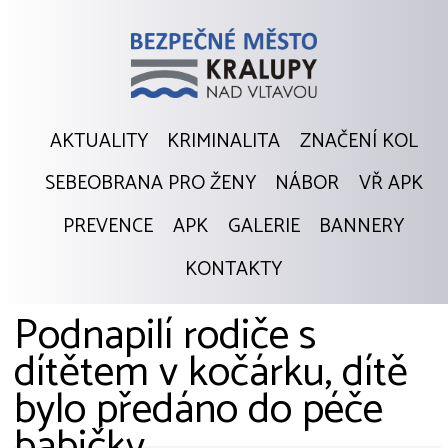
AKTUALITY
KRIMINALITA
ZNAČENÍ KOL
SEBEOBRANA PRO ŽENY
NÁBOR
VŘ APK
PREVENCE
APK
GALERIE
BANNERY
KONTAKTY
Podnapilí rodiče s
dítětem v kočárku, dítě
bylo předáno do péče
babičky