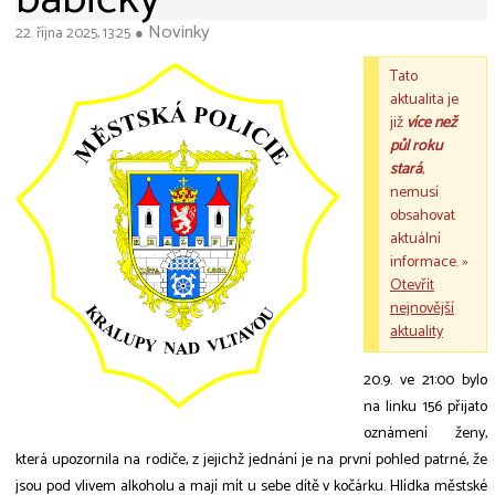
Novinky
22. října 2025, 13:25
●
Tato
aktualita je
již
více než
půl roku
stará
,
nemusí
obsahovat
aktuální
informace. »
Otevřít
nejnovější
aktuality
20.9. ve 21:00 bylo
na linku 156 přijato
oznámení ženy,
která upozornila na rodiče, z jejichž jednání je na první pohled patrné, že
jsou pod vlivem alkoholu a mají mít u sebe dítě v kočárku. Hlídka městské