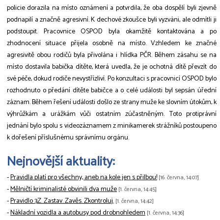
policie dorazila na místo oznámení a potvrdila, že oba dospělí byli zjevně
podnapilí a značně agresivní. K dechové zkoušce byli vyzváni, ale odmítli ji
podstoupit. Pracovnice OSPOD byla okamžitě kontaktována a po
zhodnocení situace přijela osobně na místo. Vzhledem ke značné
agresivitě obou rodičů byla přivolána i hlídka PČR. Během zásahu se na
místo dostavila babička dítěte, která uvedla, že je ochotná dítě převzít do
své péče, dokud rodiče nevystřízliví. Po konzultaci s pracovnicí OSPOD bylo
rozhodnuto o předání dítěte babičce a o celé události byl sepsán úřední
záznam. Během řešení události došlo ze strany muže ke slovním útokům, k
výhrůžkám a urážkám vůči ostatním zúčastněným. Toto protiprávní
jednání bylo spolu s videozáznamem z minikamerek strážníků postoupeno
k dořešení příslušnému správnímu orgánu.
Nejnovější aktuality:
-
Pravidla platí pro všechny, aneb na kole jen s přilbou!
[16. června, 14:07]
-
Mělničtí kriminalisté obvinili dva muže
[1. června, 14:45]
-
Pravidlo 3Z. Zastav. Zavěs. Zkontroluj.
[1. června, 14:42]
-
Nákladní vozidla a autobusy pod drobnohledem
[1. června, 14:36]