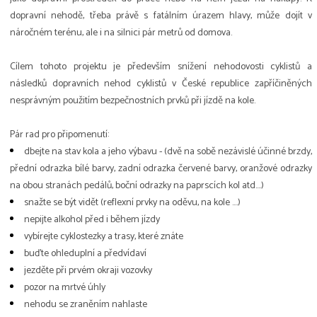
dopravní nehodě, třeba právě s fatálním úrazem hlavy, může dojít v
náročném terénu, ale i na silnici pár metrů od domova.
Cílem tohoto projektu je především snížení nehodovosti cyklistů a
následků dopravních nehod cyklistů v České republice zapříčiněných
nesprávným použitím bezpečnostních prvků při jízdě na kole.
Pár rad pro připomenutí:
dbejte na stav kola a jeho výbavu - (dvě na sobě nezávislé účinné brzdy,
přední odrazka bílé barvy, zadní odrazka červené barvy, oranžové odrazky
na obou stranách pedálů, boční odrazky na paprscích kol atd….)
snažte se být vidět (reflexní prvky na oděvu, na kole ….)
nepijte alkohol před i během jízdy
vybírejte cyklostezky a trasy, které znáte
buďte ohleduplní a předvídaví
jezděte při prvém okraji vozovky
pozor na mrtvé úhly
nehodu se zraněním nahlaste