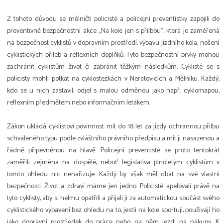
Z tohoto důvodu se mělničtí policisté a policejní preventistky zapojili do
preventivně bezpečnostní akce „Na kole jen s přilbou“, která je zaměřená
na bezpečnost cyklistů v dopravním prostředí, výbavu jízdního kola, nošení
cyklistických přileb a reflexních doplňků. Tyto bezpečnostní prvky mohou
zachránit cyklistům život či zabránit těžkým následkům. Cyklisté se s
policisty mohli potkat na cyklostezkách v Neratovicích a Mělníku. Každý,
kdo se u nich zastavil, odjel s malou odměnou jako např. cyklomapou,
reflexním předmětem nebo informačním letákem.
Zákon ukládá cyklistovi povinnost mít do 18 let za jízdy ochrannou přilbu
schváleného typu podle zvláštního právního předpisu a mít ji nasazenou a
řádně připevněnou na hlavě. Policejní preventisté se proto tentokrát
zaměřili zejména na dospělé, neboť legislativa plnoletým cyklistům v
tomto ohledu nic nenařizuje. Každý by však měl dbát na své vlastní
bezpečnosti. Život a zdraví máme jen jedno. Policisté apelovali právě na
tyto cyklisty, aby si helmu opatřili a přijali ji za automatickou součást svého
cyklistického vybavení bez ohledu na to, jestli na kole sportují, používají ho
jako dopravní prostředek do práce nebo na něm jezdí na nákupy. K