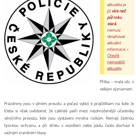
aktualita je
již
více než
půl roku
stará
,
nemusí
obsahovat
aktuální
informace. »
Otevřít
nejnovější
aktuality
Přilba – malá věc s
velkým významem.
Prázdniny jsou v plném proudu a počasí vybízí k projížďkám na kole. Je
třeba si však uvědomit, že cyklisté patří mezi nejohroženější účastníky
silničního provozu, kde jsou vystaveni mnoha rizikům. Nemají žádnou
fyzickou ochranu, a při střetu s vozidlem nebo pádu často dochází k
vážným zraněním hlavy.