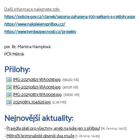
Další informace naleznete zde:
https://policie.gov.cz/clanek/sezona-zahajena-100-setkani-s-cyklisty.aspx
https://www.nakolejensprilbou.cz/
https://www.tymbezpecnosti.cz/projekty
por. Bc. Martina Hamplová
PČR Mělník
Přílohy:
IMG-20250821-WA0018.jpg
[584,82 kB]
IMG-20250821-WA0016.jpg
[305,81 kB]
IMG-20250813-WA0006.jpg
[308,82 kB]
20250813_104626.jpg
[2,49 MB]
Nejnovější aktuality:
-
Pravidla platí pro všechny, aneb na kole jen s přilbou!
[16. června, 14:07]
-
Mělničtí kriminalisté obvinili dva muže
[1. června, 14:45]