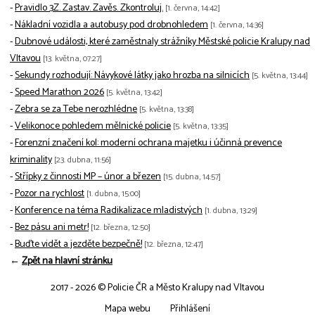
-
Pravidlo 3Z. Zastav. Zavěs. Zkontroluj.
[1. června, 14:42]
-
Nákladní vozidla a autobusy pod drobnohledem
[1. června, 14:36]
-
Dubnové události, které zaměstnaly strážníky Městské policie Kralupy nad
Vltavou
[13. května, 07:27]
-
Sekundy rozhodují: Návykové látky jako hrozba na silnicích
[5. května, 13:44]
-
Speed Marathon 2026
[5. května, 13:42]
-
Zebra se za Tebe nerozhlédne
[5. května, 13:38]
-
Velikonoce pohledem mělnické policie
[5. května, 13:35]
-
Forenzní značení kol: moderní ochrana majetku i účinná prevence
kriminality
[23. dubna, 11:56]
-
Střípky z činnosti MP – únor a březen
[15. dubna, 14:57]
-
Pozor na rychlost
[1. dubna, 15:00]
-
Konference na téma Radikalizace mladistvých
[1. dubna, 13:29]
-
Bez pásu ani metr!
[12. března, 12:50]
-
Buďte vidět a jezděte bezpečně!
[12. března, 12:47]
←
Zpět na hlavní stránku
2017 - 2026 © Policie ČR a Město Kralupy nad Vltavou
Mapa webu
Přihlášení