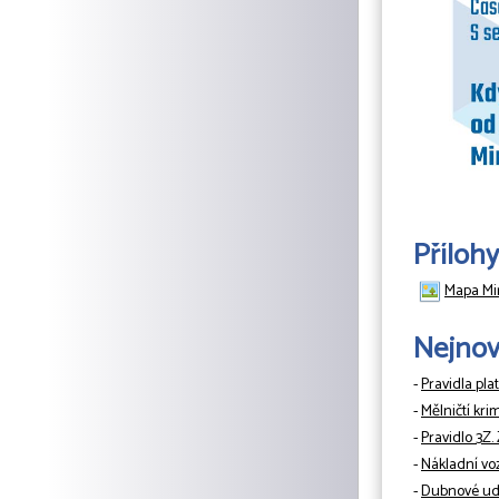
Přílohy
Mapa Mir
Nejnově
-
Pravidla pla
-
Mělničtí kri
-
Pravidlo 3Z.
-
Nákladní vo
-
Dubnové udá