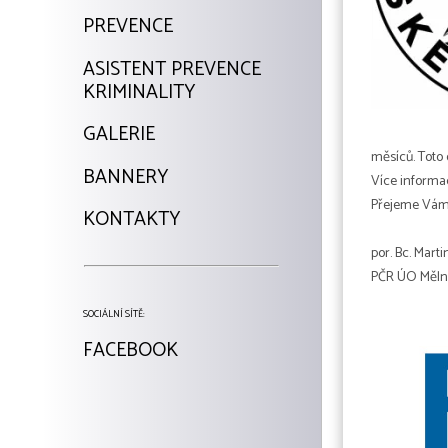
PREVENCE
ASISTENT PREVENCE
KRIMINALITY
GALERIE
měsíců. Toto 
BANNERY
Více informac
Přejeme Vám
KONTAKTY
por. Bc. Mart
PČR ÚO Měln
SOCIÁLNÍ SÍTĚ:
FACEBOOK