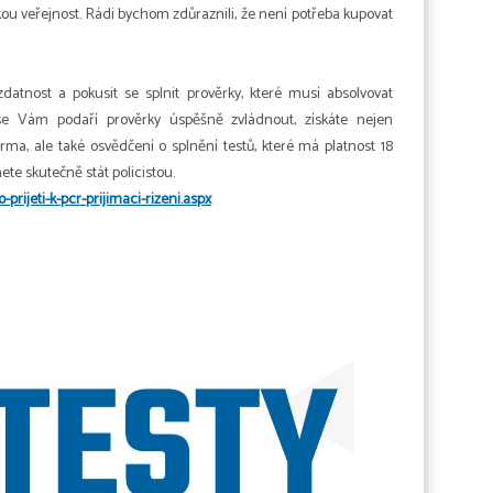
kou veřejnost. Rádi bychom zdůraznili, že není potřeba kupovat
zdatnost a pokusit se splnit prověrky, které musí absolvovat
 se Vám podaří prověrky úspěšně zvládnout, získáte nejen
a, ale také osvědčení o splnění testů, které má platnost 18
te skutečně stát policistou.
prijeti-k-pcr-prijimaci-rizeni.aspx