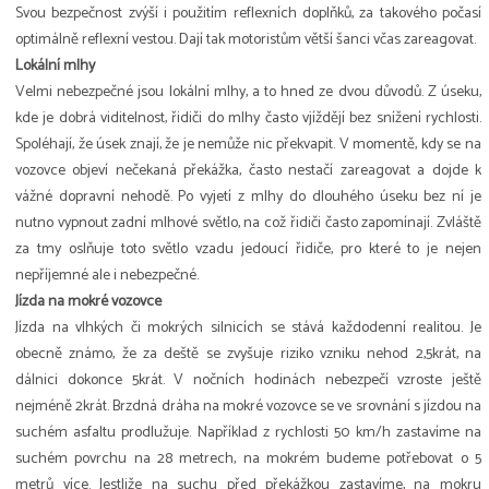
Svou bezpečnost zvýší i použitím reflexních doplňků, za takového počasí
optimálně reflexní vestou. Dají tak motoristům větší šanci včas zareagovat.
Lokální mlhy
Velmi nebezpečné jsou lokální mlhy, a to hned ze dvou důvodů. Z úseku,
kde je dobrá viditelnost, řidiči do mlhy často vjíždějí bez snížení rychlosti.
Spoléhají, že úsek znají, že je nemůže nic překvapit. V momentě, kdy se na
vozovce objeví nečekaná překážka, často nestačí zareagovat a dojde k
vážné dopravní nehodě. Po vyjetí z mlhy do dlouhého úseku bez ní je
nutno vypnout zadní mlhové světlo, na což řidiči často zapomínají. Zvláště
za tmy oslňuje toto světlo vzadu jedoucí řidiče, pro které to je nejen
nepříjemné ale i nebezpečné.
Jízda na mokré vozovce
Jízda na vlhkých či mokrých silnicích se stává každodenní realitou. Je
obecně známo, že za deště se zvyšuje riziko vzniku nehod 2,5krát, na
dálnici dokonce 5krát. V nočních hodinách nebezpečí vzroste ještě
nejméně 2krát. Brzdná dráha na mokré vozovce se ve srovnání s jízdou na
suchém asfaltu prodlužuje. Například z rychlosti 50 km/h zastavíme na
suchém povrchu na 28 metrech, na mokrém budeme potřebovat o 5
metrů více. Jestliže na suchu před překážkou zastavíme, na mokru