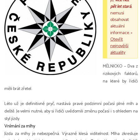
již
více než
pět let stará
,
nemusí
obsahovat
aktuální
informace. »
Otevřít
nejnovější
aktuality
MĚLNICKO – Dva z
rizikových faktorů,
na které by řidiči
měli brát zřetel.
Léto už je definitivně pryč, nastává pravé podzimní počasí plné mlh a
deště. Je velmi nutné, aby si řidiči uvědomili změnu počasí i s ohledem na
styl jízdy.
Vnímání za mlhy
Jízda za mlhy je nebezpečná. Výrazně klesá viditelnost. Mlha zkresluje