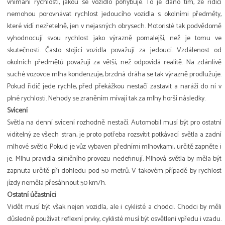
vnímání rychlosti, jakou se vozidlo pohybuje. To je dáno tím, že řidiči
nemohou porovnávat rychlost jedoucího vozidla s okolními předměty,
které vidí nezřetelně, jen v nejasných obrysech. Motoristé tak podvědomě
vyhodnocují svou rychlost jako výrazně pomalejší, než je tomu ve
skutečnosti. Často stojící vozidla považují za jedoucí. Vzdálenost od
okolních předmětů považují za větší, než odpovídá realitě. Na zdánlivě
suché vozovce mlha kondenzuje, brzdná dráha se tak výrazně prodlužuje.
Pokud řidič jede rychle, před překážkou nestačí zastavit a naráží do ní v
plné rychlosti. Nehody se zraněním mívají tak za mlhy horší následky.
Svícení
Světla na denní svícení rozhodně nestačí. Automobil musí být pro ostatní
viditelný ze všech stran, je proto potřeba rozsvítit potkávací světla a zadní
mlhové světlo. Pokud je vůz vybaven předními mlhovkami, určitě zapněte i
je. Mlhu pravidla silničního provozu nedefinují. Mlhová světla by měla být
zapnuta určitě při dohledu pod 50 metrů. V takovém případě by rychlost
jízdy neměla přesáhnout 50 km/h.
Ostatní účastníci
Vidět musí být však nejen vozidla, ale i cyklisté a chodci. Chodci by měli
důsledně používat reflexní prvky, cyklisté musí být osvětleni vpředu i vzadu.