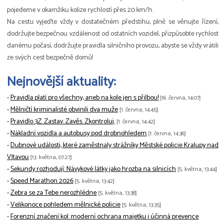
pojedeme v okamžiku kolize rychlostí přes 20 km/h.
Na cestu vyjeďte vždy v dostatečném předstihu, plně se věnujte řízení,
dodržujte bezpečnou vzdálenost od ostatních vozidel, přizpůsobte rychlost
danému počasí, dodržujte pravidla silničního provozu, abyste se vždy vrátili
ze svých cest bezpečně domů!
Nejnovější aktuality:
-
Pravidla platí pro všechny, aneb na kole jen s přilbou!
[16. června, 14:07]
-
Mělničtí kriminalisté obvinili dva muže
[1. června, 14:45]
-
Pravidlo 3Z. Zastav. Zavěs. Zkontroluj.
[1. června, 14:42]
-
Nákladní vozidla a autobusy pod drobnohledem
[1. června, 14:36]
-
Dubnové události, které zaměstnaly strážníky Městské policie Kralupy nad
Vltavou
[13. května, 07:27]
-
Sekundy rozhodují: Návykové látky jako hrozba na silnicích
[5. května, 13:44]
-
Speed Marathon 2026
[5. května, 13:42]
-
Zebra se za Tebe nerozhlédne
[5. května, 13:38]
-
Velikonoce pohledem mělnické policie
[5. května, 13:35]
-
Forenzní značení kol: moderní ochrana majetku i účinná prevence