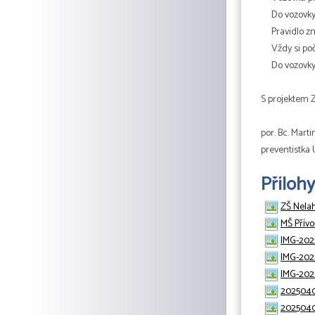
Do vozovky
Pravidlo zn
Vždy si po
Do vozovky 
S projektem Z
por. Bc. Mart
preventistka
Přílohy
ZŠ Nelaho
MŠ Přívo
IMG-202
IMG-202
IMG-202
2025040
2025040