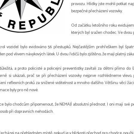
provozu. Hlídky jste mohli potkat n
bezpečné přecházení vozovky.
Od začátku letošního roku evidujem
kterých byl sražen chodec. Ve dvou p
rol vozidel bylo evidováno 56 přestupků. Nejčastějším prohřeškem byl špatný 
den pod vlivem návykových látek. U dvou řidičů bylo zjištěno, že mají platný zák
ůležitá, a proto policisté a policejní preventistky zavítali za dětmi přímo do 
orně si ukázali, proč se při přecházení vozovky nejprve rozhlédneme vlevo,
šení reflexních prvků za snížené viditelnost a mnoho dalšího. Většinu věcí žáci
mace byly pro ně nové.
ce bylo chodcům připomenout, že NEMAJÍ absolutní přednost. I oni mají své po
sob při dopravních nehodách.
echázej na přehledném místě, pokud je v blízkosti přechod pro chodce, použij