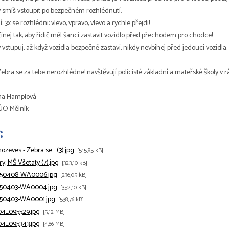
 smíš vstoupit po bezpečném rozhlédnutí.
í: 3x se rozhlédni: vlevo, vpravo, vlevo a rychle přejdi!
čínej tak, aby řidič měl šanci zastavit vozidlo před přechodem pro chodce!
vstupuj, až když vozidla bezpečně zastaví, nikdy nevbíhej před jedoucí vozidla.
ebra se za tebe nerozhlédne! navštěvují policisté základní a mateřské školy v 
ina Hamplová
 ÚO Mělník
:
zeves - Zebra se... (3).jpg
[515,85 kB]
ry, MŠ Všetaty (7).jpg
[323,10 kB]
50408-WA0006.jpg
[236,05 kB]
50403-WA0004.jpg
[352,10 kB]
50403-WA0001.jpg
[538,76 kB]
4_095529.jpg
[5,12 MB]
4_095343.jpg
[4,86 MB]