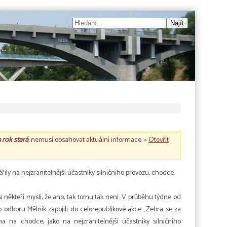
n rok stará
, nemusí obsahovat aktuální informace. »
Otevřít
ly na nejzranitelnější účastníky silničního provozu, chodce.
 někteří myslí, že ano, tak tomu tak není. V průběhu týdne od
ho odboru Mělník zapojili do celorepublikové akce „Zebra se za
na na chodce, jako na nejzranitelnější účastníky silničního