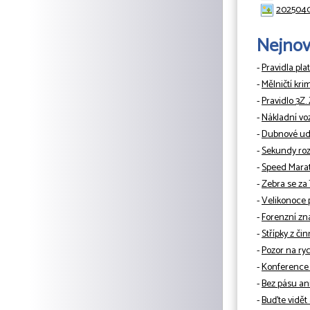
2025040
Nejnově
-
Pravidla pla
-
Mělničtí kri
-
Pravidlo 3Z.
-
Nákladní vo
-
Dubnové udá
-
Sekundy rozh
-
Speed Mara
-
Zebra se za
-
Velikonoce 
-
Forenzní zn
-
Střípky z či
-
Pozor na ryc
-
Konference 
-
Bez pásu ani
-
Buďte vidět