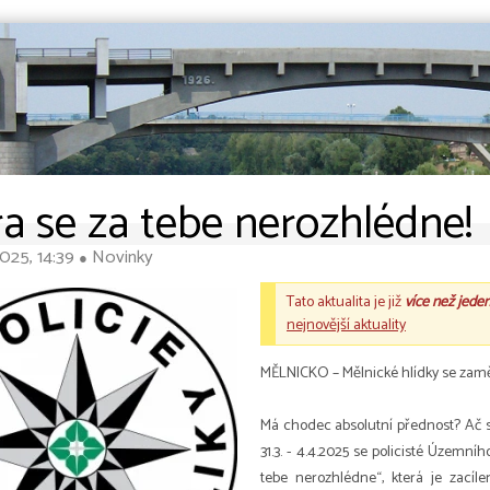
a se za tebe nerozhlédne!
025, 14:39
Novinky
●
Tato aktualita je již
více než jede
nejnovější aktuality
MĚLNICKO – Mělnické hlídky se zaměři
Má chodec absolutní přednost? Ač si
31.3. - 4.4.2025 se policisté Územní
tebe nerozhlédne“, která je zacíle