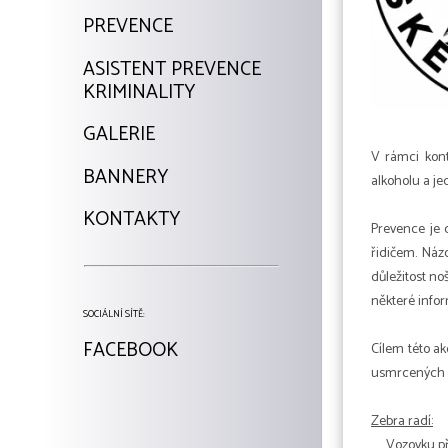
PREVENCE
ASISTENT PREVENCE
KRIMINALITY
GALERIE
V rámci kont
BANNERY
alkoholu a je
KONTAKTY
Prevence je d
řidičem. Náz
důležitost no
některé infor
SOCIÁLNÍ SÍTĚ:
FACEBOOK
Cílem této ak
usmrcených o
Zebra radí:
Vozovku př