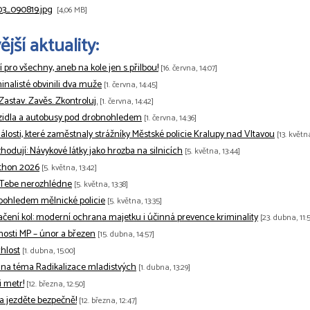
3_090819.jpg
[4,06 MB]
jší aktuality:
tí pro všechny, aneb na kole jen s přilbou!
[16. června, 14:07]
minalisté obvinili dva muže
[1. června, 14:45]
 Zastav. Zavěs. Zkontroluj.
[1. června, 14:42]
zidla a autobusy pod drobnohledem
[1. června, 14:36]
losti, které zaměstnaly strážníky Městské policie Kralupy nad Vltavou
[13. květn
odují: Návykové látky jako hrozba na silnicích
[5. května, 13:44]
thon 2026
[5. května, 13:42]
 Tebe nerozhlédne
[5. května, 13:38]
pohledem mělnické policie
[5. května, 13:35]
ačení kol: moderní ochrana majetku i účinná prevence kriminality
[23. dubna, 11:5
nnosti MP – únor a březen
[15. dubna, 14:57]
hlost
[1. dubna, 15:00]
na téma Radikalizace mladistvých
[1. dubna, 13:29]
 metr!
[12. března, 12:50]
 a jezděte bezpečně!
[12. března, 12:47]