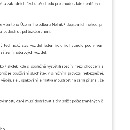
apř. u základních škol u přechodů pro chodce, kde dohlížely na
e v teritoriu Územního odboru Mělník 5 dopravních nehod, při
řípadech utrpěl těžké zranění.
technický stav vozidel. Jeden řidič řídil vozidlo pod vlivem
az řízení motorových vozidel.
škol/ školek, kde si společně vysvětlili rozdíly mezi chodcem a
 proč je používání sluchátek v silničním provozu nebezpečné,
 věděli, ale „ opakování je matka moudrosti“ a sami přiznali, že
vinnosti, které musí dodržovat a tím snížit počet zraněných či
 ho!