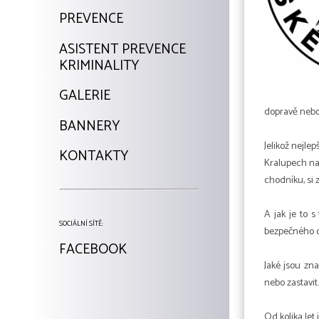
PREVENCE
ASISTENT PREVENCE
KRIMINALITY
GALERIE
dopravě nebo 
BANNERY
Jelikož nejlep
KONTAKTY
Kralupech nad
chodníku, si z
A jak je to s
SOCIÁLNÍ SÍTĚ:
bezpečného ch
FACEBOOK
Jaké jsou zn
nebo zastavit.
Od kolika let