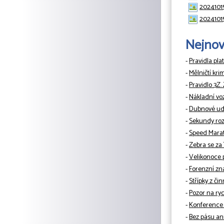
2024101
2024101
Nejnově
-
Pravidla pla
-
Mělničtí kri
-
Pravidlo 3Z.
-
Nákladní vo
-
Dubnové udá
-
Sekundy rozh
-
Speed Mara
-
Zebra se za
-
Velikonoce 
-
Forenzní zn
-
Střípky z či
-
Pozor na ryc
-
Konference 
-
Bez pásu ani