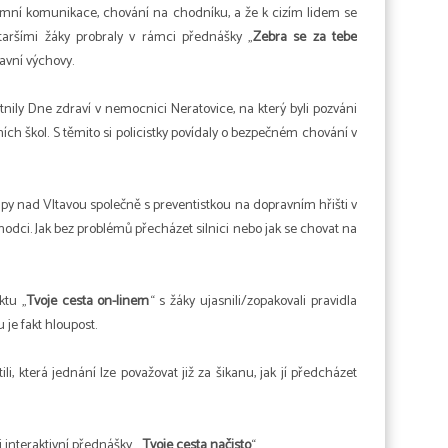
emní komunikace, chování na chodníku, a že k cizím lidem se
aršími žáky probraly v rámci přednášky „
Zebra se za tebe
ravní výchovy.
astnily Dne zdraví v nemocnici Neratovice, na který byli pozváni
ích škol. S těmito si policistky povídaly o bezpečném chování v
 Kralupy nad Vltavou společně s preventistkou na dopravním hřišti v
chodci. Jak bez problémů přecházet silnici nebo jak se chovat na
ktu „
Tvoje cesta on-linem
“ s žáky ujasnili/zopakovali pravidla
 je fakt hloupost.
stili, která jednání lze považovat již za šikanu, jak jí předcházet
i interaktivní přednášky „
Tvoje cesta načisto
“.