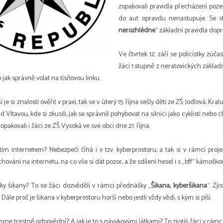
zopakovali pravidla přecházení poz
do aut opravdu nenastupuje. Se st
nerozhlédne
“ základní pravidla dop
Ve čtvrtek 12. září se policistky zúč
žáci 1.stupně z neratovických základn
jak správně volat na tísňovou linku.
ší je si znalosti ověřit v praxi, tak se v úterý 15. října sešly děti ze ZŠ Jodlová,
 Vltavou, kde si zkusili, jak se správně pohybovat na silnici jako cyklisti nebo 
opakovali i žáci ze ZŠ Vysoká ve své obci dne 21. října.
 tím internetem? Nebezpečí číhá i v tzv. kyberprostoru, a tak si v rámci proje
ování na internetu, na co vše si dát pozor, a že sdílení hesel i s „bff“ kámoškou
aky šikany? To se žáci dozvěděli v rámci přednášky „
Šikana, kyberšikana
“. Zji
 Dále proč je šikana v kyberprostoru horší nebo jestli vždy vědí, s kým si píší.
 jsme trestně odpovědní? A jak je to s návykovými látkami? To zjistili žáci v rámc