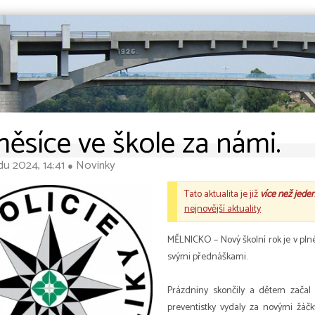
měsíce ve škole za námi.
du 2024, 14:41
Novinky
●
Tato aktualita je již
více než jede
nejnovější aktuality
MĚLNICKO – Nový školní rok je v plné
svými přednáškami.
Prázdniny skončily a dětem začal 
preventistky vydaly za novými žáč