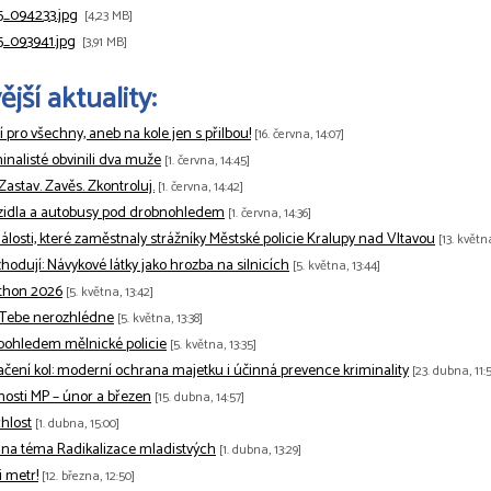
5_094233.jpg
[4,23 MB]
5_093941.jpg
[3,91 MB]
jší aktuality:
tí pro všechny, aneb na kole jen s přilbou!
[16. června, 14:07]
minalisté obvinili dva muže
[1. června, 14:45]
 Zastav. Zavěs. Zkontroluj.
[1. června, 14:42]
zidla a autobusy pod drobnohledem
[1. června, 14:36]
losti, které zaměstnaly strážníky Městské policie Kralupy nad Vltavou
[13. květn
odují: Návykové látky jako hrozba na silnicích
[5. května, 13:44]
thon 2026
[5. května, 13:42]
 Tebe nerozhlédne
[5. května, 13:38]
pohledem mělnické policie
[5. května, 13:35]
ačení kol: moderní ochrana majetku i účinná prevence kriminality
[23. dubna, 11:5
nnosti MP – únor a březen
[15. dubna, 14:57]
hlost
[1. dubna, 15:00]
na téma Radikalizace mladistvých
[1. dubna, 13:29]
 metr!
[12. března, 12:50]