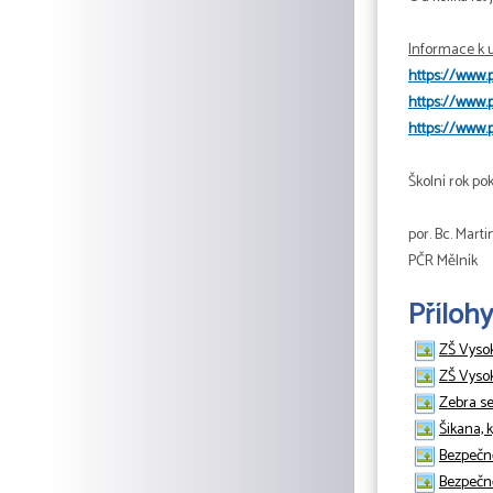
Informace k 
https://www.p
https://www.
https://www.p
Školní rok po
por. Bc. Mart
PČR Mělník
Přílohy
ZŠ Vysok
ZŠ Vysok
Zebra se
Šikana, 
Bezpečně
Bezpečně