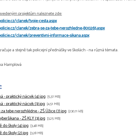
uvedeným projektům naleznete zde:
olicie.cz/clanek/tvoje-cesta.aspx
policie.cz/clanek/zebra-se-za-tebe-nerozhledne-800265.aspx
olicie.cz/clanek/preventivni-informace-sikana.aspx
kračuje a stejně tak policejní přednášky ve školách - na různá témata.
ina Hamplová
:
á - praktický nácvik (4).jpg
[5,37 MB]
á - praktický nácvik (3).jpg
[4,51 MB]
 za tebe nerozhlédne - ZŠ Úžice (7).jpg
[230,11 kB]
kyberšikana - ZŠ KLY (3).jpg
[3,25 MB]
 do školy (4).jpg
[3,48 MB]
 do školy (2).jpg
[3,28 MB]