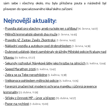
sám sebe i všechny okolo, mu byla přiložena pouta a následně byl
převezen do specializovaného lékařského zařízení.
Nejnovější aktuality:
-
Pravidla platí pro všechny, aneb na kole jen s přilbou!
[16. června, 14:07]
-
Mělničtí kriminalisté obvinili dva muže
[1. června, 14:45]
-
Pravidlo 3Z. Zastav. Zavěs. Zkontroluj.
[1. června, 14:42]
-
Nákladní vozidla a autobusy pod drobnohledem
[1. června, 14:36]
-
Dubnové události, které zaměstnaly strážníky Městské policie Kralupy nad
Vltavou
[13. května, 07:27]
-
Sekundy rozhodují: Návykové látky jako hrozba na silnicích
[5. května, 13:44]
-
Speed Marathon 2026
[5. května, 13:42]
-
Zebra se za Tebe nerozhlédne
[5. května, 13:38]
-
Velikonoce pohledem mělnické policie
[5. května, 13:35]
-
Forenzní značení kol: moderní ochrana majetku i účinná prevence
kriminality
[23. dubna, 11:56]
-
Střípky z činnosti MP – únor a březen
[15. dubna, 14:57]
-
Pozor na rychlost
[1. dubna, 15:00]