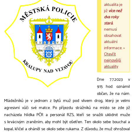
aktualita je
již
více než
dva roky
stará
,
nemusí
obsahovat
aktuální
informace. »
Otevřít
nejnovější
aktuality
Dne 7.7.2023 v
9:15 hod. oznámil
občan, že na nám.
Mládežníků je v jednom z bytů muž pod vlivem drog, který je velmi
agresivní vůči své matce. Po příjezdu strážníků na místo se zde již
nacházela hlídka PČR a personál RZS, kteří se snažili uklidnit muže
s krvácivým zraněním, aby mohl být ošetřen. Ten okolo sebe bouchal a
kopal, křičel a oháněl se okolo sebe rukama. Z důvodu, že muž ohrožoval